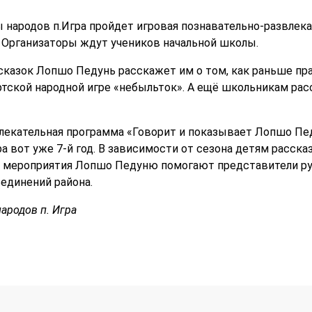
 народов п.Игра пройдет игровая познавательно-развлека
 Организаторы ждут учеников начальной школы.
сказок Лопшо Педунь расскажет им о том, как раньше пр
тской народной игре «небыльток». А ещё школьникам расс
лекательная программа «Говорит и показывает Лопшо Пе
а вот уже 7-й год. В зависимости от сезона детям расск
и мероприятия Лопшо Педуню помогают представители рус
единений района.
ародов п. Игра