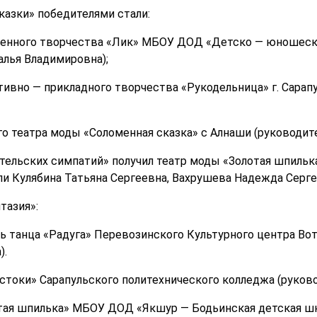
азки» победителями стали:
венного творчества «Лик» МБОУ ДОД «Детско — юношеский
алья Владимировна);
тивно — прикладного творчества «Рукодельница» г. Сарап
го театра моды «Соломенная сказка» с Алнаши (руководит
ительских симпатий» получил театр моды «Золотая шпил
ли Кулябина Татьяна Сергеевна, Вахрушева Надежда Серге
тазия»:
ь танца «Радуга» Перевозинского Культурного центра Вот
).
стоки» Сарапульского политехнического колледжа (руков
тая шпилька» МБОУ ДОД «Якшур — Бодьинская детская шк