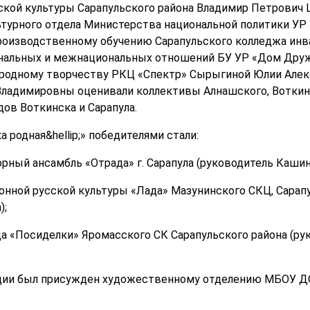
ской культуры Сарапульского района Владимир Петрович
ьтурного отдела Министерства национальной политики УР
производственному обучению Сарапульского колледжа ин
нальных и межнациональных отношений БУ УР «Дом Друж
ародному творчеству РКЦ «Спектр» Сырыгиной Юлии Алек
ладимировны оценивали коллективы Алнашского, Воткинс
дов Воткинска и Сарапула.
 родная&hellip;» победителями стали:
рный ансамбль «Отрада» г. Сарапула (руководитель Кашин
онной русской культуры «Лада» Мазунинского СКЦ, Сарапу
);
да «Посиделки» Яромасского СК Сарапульского района (р
ции был присужден художественному отделению МБОУ Д