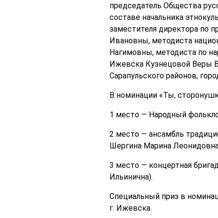
председатель Общества рус
составе начальника этнокул
заместителя директора по 
Ивановны, методиста нацио
Нагимовны, методиста по н
Ижевска Кузнецовой Веры В
Сарапульского районов, горо
В номинации «Ты, сторонушка
1 место — Народный фолькло
2 место — ансамбль традици
Шергина Марина Леонидовна
3 место — концертная брига
Ильинична).
Специальный приз в номина
г. Ижевска.