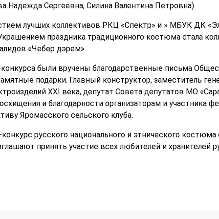
ва Надежда Сергеевна, Силина Валентина Петровна).
стием лучших коллективов РКЦ «Спектр» и » МБУК ДК «Эл
 Украшением праздника традиционного костюма стала кол
алидов «Чебер дэрем».
конкурса были вручены благодарственные письма Общест
амятные подарки. Главный конструктор, заместитель ген
троизделий ХХI века, депутат Совета депутатов МО «Сар
осхищения и благодарности организаторам и участника фе
тиву Яромасского сельского клуба.
конкурс русского национального и этнического костюма
глашают принять участие всех любителей и хранителей 