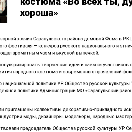
костюма «Во всех ты, д
хороша»
озорной хозяин Сарапульского района домовой Фома в РКЦ
ого фестиваля — конкурса русского национального и этни
угощал ароматным чаем и вкусной выпечкой.
опуляризировать творческие идеи и навыки участников в
вития народного костюма и современных проявлений фол
 национальной политики УР, Общество русской культуры 
дёжной политики Администрации МО «Сарапульский район
ли приглашены коллективы декоративно-прикладного иску
индустрии моды, дизайнеры, модельеры, народные мастер
ствовали председатель Общества русской культуры УР С