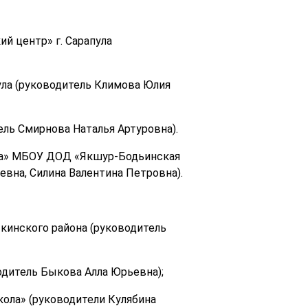
 центр» г. Сарапула
ула (руководитель Климова Юлия
ель Смирнова Наталья Артуровна).
ька» МБОУ ДОД «Якшур-Бодьинская
евна, Силина Валентина Петровна).
кинского района (руководитель
одитель Быкова Алла Юрьевна);
ола» (руководители Кулябина