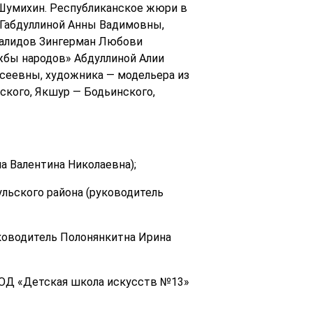
 Шумихин. Республиканское жюри в
 Габдуллиной Анны Вадимовны,
валидов Зингерман Любови
бы народов» Абдуллиной Алии
сеевны, художника — модельера из
кого, Якшур — Бодьинского,
а Валентина Николаевна);
льского района (руководитель
уководитель Полонянкитна Ирина
ОД «Детская школа искусств №13»