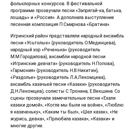
фольклорных конкурсов. В фестивальной
программе прозвучали песни «Запрягай-ка, батька,
лошадь» и «Россия». А дополнила выступление
песенная композиция П.Смирнова «Братина».
Игринский район представляли народный ансамбль
песни «Усьтолык» (руководитель О.Мединцева),
народный хор «Реченька» (руководитель
М.М.Городилова), ансамбли народной песни
«Игринские девчата» (руководитель Н.Попова),
«Гармония» (руководитель Н.В.Никитин),
«Раздолье» (руководитель Л.А.Лекомцева),
ансамбль казачьей песни «Казаки» (руководитель
Д.Н.Лекомцев), солисты С.Тронина, Е.Векшина. Со
сцены прозвучали замечательные песни «Ехали
казаки домой», «Когла мы были на войне», «Люблю
я казаченьку», «Каким ты был», «Шел казак», «Не
журись, девка», «Прлюбила казака», «Казаки» и
многие другие.