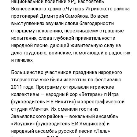
национальной политики УР), настоятель
Вознесенского храма с.Чутырь Игринского района
протоиерей Димитрий Самойлов. Во всех
выступлениях звучали слова благодарности
старшему поколению, пережившему страшные
испытания, слова глубокой признательности
народной песне, дающей живительную силу на
дела трудовые, воинские, помогающей в радостях
и печалях.
Большинство участников праздника народного
творчества уже были известны по фестивалю
2011 года. Программу открывали игринские
коллективы — народный хор «Ветеран» п.Игра
(руководитель Н.В.Никитин) и хореографической
студии «Мечта». Их сменили гости из
Завьяловского района — вокальный ансамбль
«Ивушки» (руководитель Е.И.Ямщикова) и
народный ансамбль русской песни «Лель»