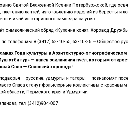
совню Святой Блаженной Ксении Петербуржской, где освят
, плетению лаптей, изготовлению изделий из бересты и л
шки и чай из старинного самовара на углях.
ёт символический обряд «Купание коня», Хоровод Дружбы
о телефонам: 8 (3412) 63-10-55, 63-10-36 — Общество ру
 в рамках Года культуры в Архитектурно-этнографическо
уш утён гур» — напев заклинания пчёл, которым откро
вый Спас — Спасский хоровод»!
подворья — русские, удмурты и татары — познакомят пос
ового Спаса станут фольклорные коллективы с красивым
ой области, Пермского края и Удмуртии.
панова, тел. (3412)904-007