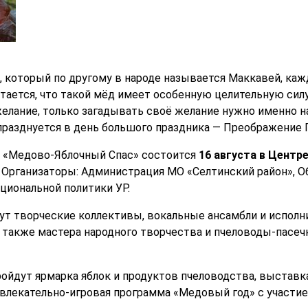
), который по другому в народе называется Маккавей, ка
итается, что такой мёд имеет особенную целительную сил
елание, только загадывать своё желание нужно именно н
 празднуется в день большого праздника — Преображение 
к «Медово-Яблочный Спас» состоится
16 августа в Центр
. Организаторы: Администрация МО «Селтинский район», 
иональной политики УР.
ут творческие коллективы, вокальные ансамбли и исполни
а также мастера народного творчества и пчеловоды-пасеч
ройдут ярмарка яблок и продуктов пчеловодства, выставк
звлекательно-игровая программа «Медовый год» с участи