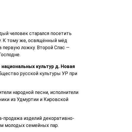
ждый человек старался посетить
у. К тому же, освящённый мёд
а первую ложку. Второй Спас —
Господне.
е национальных культур д. Новая
Общество русской культуры УР при
тели народной песни, исполнители
ники из Удмуртии и Кировской
а-продажа изделий декоративно-
ем молодых семейных пар.