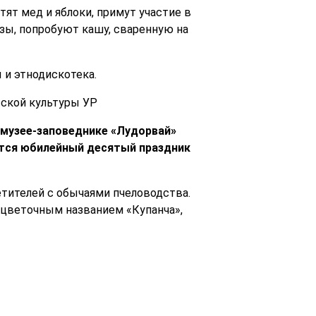
ят мед и яблоки, примут участие в
озы, попробуют кашу, сваренную на
 и этнодискотека.
сской культуры УР
м музее-заповеднике «Лудорвай»
ется юбилейный десятый праздник
етителей с обычаями пчеловодства.
 цветочным названием «Купанча»,