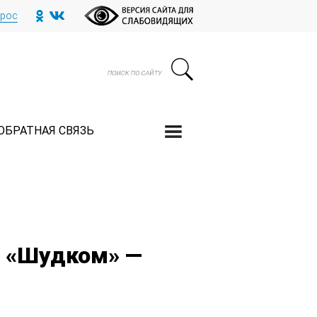
прос
ОБРАТНАЯ СВЯЗЬ
б «Шудком» —