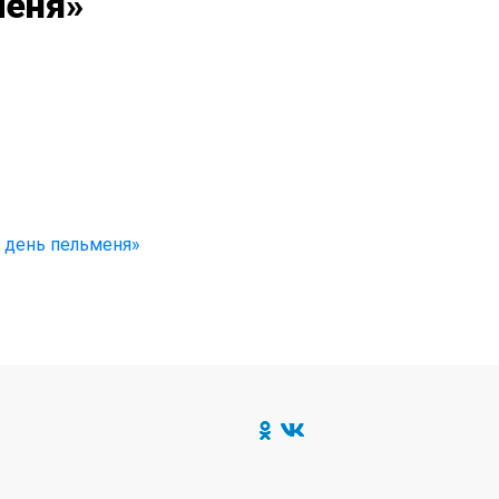
меня»
 день пельменя»