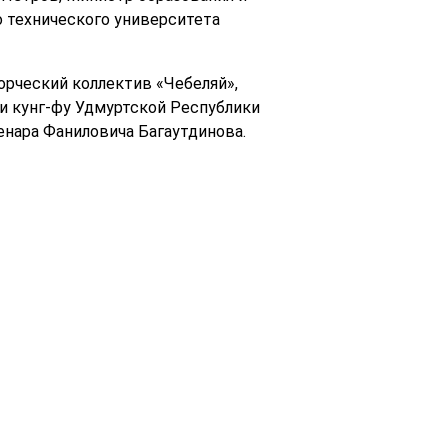
о технического университета
рческий коллектив «Чебеляй»,
и кунг-фу Удмуртской Республики
енара Фаниловича Багаутдинова.