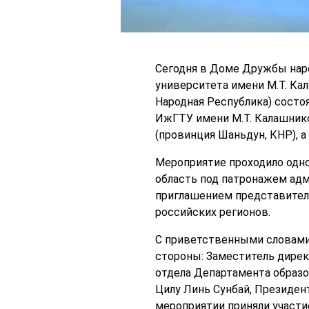
Сегодня в Доме Дружбы наро
университета имени М.Т. Ка
Народная Республика) состо
ИжГТУ имени М.Т. Калашнико
(провинция Шаньдун, КНР), 
Мероприятие проходило одно
область под патронажем ад
приглашением представителе
российских регионов.
С приветственными словами 
стороны: Заместитель дирек
отдела Департамента образо
Цилу Линь Сунбай, Президен
мероприятии приняли участи