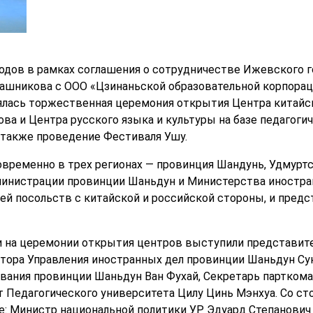
дов в рамках соглашения о сотрудничестве Ижевского г
лашникова с ООО «Цзинаньской образовательной корпора
ялась торжественная церемония открытия Центра китайск
ва и Центра русского языка и культуры на базе педагоги
а также проведение Фестиваля Ушу.
временно в трех регионах — провинция Шандунь, Удмуртс
министрации провинции Шаньдун и Министерства иностра
й посольств с китайской и российской стороны, и пред
на церемонии открытия центров выступили представители
тора Управления иностранных дел провинции Шаньдун Су
вания провинции Шаньдун Ван Фухай, Секретарь парткома
т Педагогического университета Цилу Цинь Мэнхуа. Со с
е: Министр национальной политики УР Эдуард Степанович