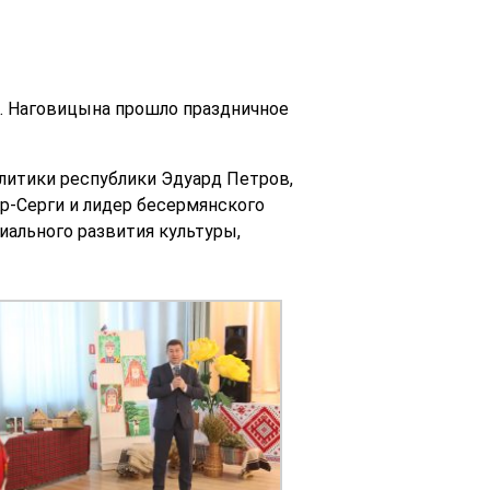
А. Наговицына прошло праздничное
литики республики Эдуард Петров,
р-Серги и
лидер бесермянского
иального развития культуры,