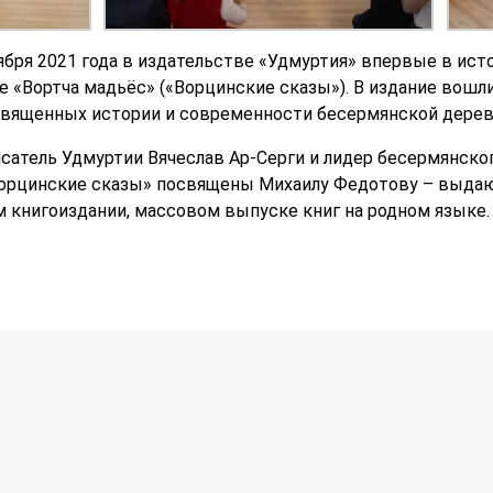
тября 2021 года в издательстве «Удмуртия» впервые в ис
е «Вортча мадьёс» («Ворцинские сказы»). В издание вошл
вященных истории и современности бесермянской деревн
сатель Удмуртии Вячеслав Ар-Серги и лидер бесермянско
орцинские сказы» посвящены Михаилу Федотову – выдаю
книгоиздании, массовом выпуске книг на родном языке.