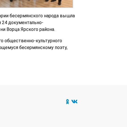
тории бесермянского народа вышла
и 24 документально-
и Ворца Ярского района.
го общественно-культурного
щемуся бесермянскому поэту,