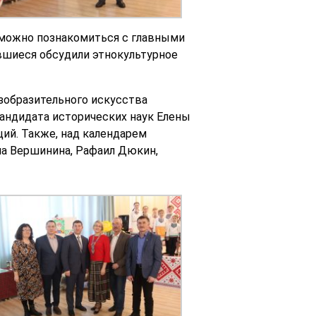
х можно познакомиться с главными
вшиеся обсудили этнокультурное
изобразительного искусства
андидата исторических наук Елены
ий. Также, над календарем
на Вершинина, Рафаил Дюкин,