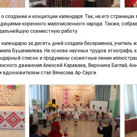
о создании и концепции календаря. Так, на его страница
адициями коренного малочисленного народа. Также, собра
 дальнейшую совместную работу.
 календарю за десять дней создала бесермянка, учитель 
ла Бушемелева. На основе научных трудов этнографа, к
ендарный список и продуманы сюжетные линии иллюстрац
нского движения Алексей Караваев, Вероника Баглай, Ан
вдохновителем стал Вячеслав Ар-Серги.