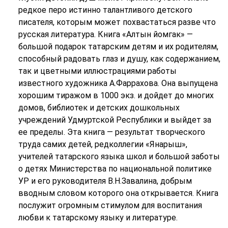
редкое перо истинно талантливого детского
писателя, которым может похвастаться разве что
русская литература. Книга «Алтын йомгак» —
большой подарок татарским детям и их родителям,
способный радовать глаз и душу, как содержанием,
так и цветными иллюстрациями работы
известного художника А.Фаррахова. Она выпущена
хорошим тиражом в 1000 экз. и дойдет до многих
домов, библиотек и детских дошкольных
учреждений Удмуртской Республики и выйдет за
ее пределы. Эта книга — результат творческого
труда самих детей, редколлегии «Янарыш»,
учителей татарского языка школ и большой заботы
о детях Министерства по национальной политике
УР и его руководителя В.Н.Завалина, добрым
вводным словом которого она открывается. Книга
послужит огромным стимулом для воспитания
любви к татарскому языку и литературе.