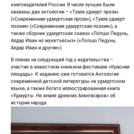
книгоиздателей России. В числе лучших были
названы две антологии – «Туала удмурт проза»
(«Современная удмуртская проза»), «Туала удмурт
поэзия» («Современная удмуртская поэзия»), а
также сборник удмуртских сказок «Лӧпшо Педунь,
Алдар Иван но мукетъёсыз» («Лопшо Педунь,
Алдар Иван и другие»).
В планах на следующий год у издательства –
участие в известном книжном фестивале «Красная
площадь». К изданию уже готовится Антология
современной детской литературы на удмуртском
языке, а также богато иллюстрированная книга
«Удмурты. На земле древних Алангасаров» об
истории народа.