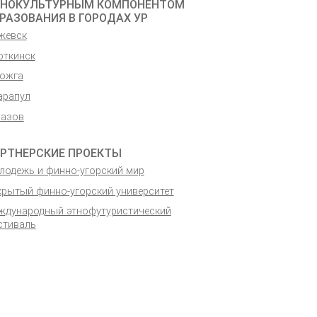
НОКУЛЬТУРНЫМ КОМПОНЕНТОМ
РАЗОВАНИЯ В ГОРОДАХ УР
Ижевск
откинск
Можга
арапул
лазов
РТНЕРСКИЕ ПРОЕКТЫ
лодежь и финно-угорский мир
крытый финно-угорский университет
ждународ­ный этнофутури­стический
стиваль