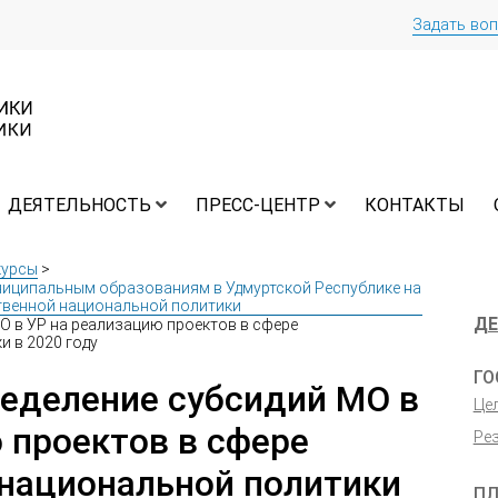
Задать во
ДЕЯТЕЛЬНОСТЬ
ПРЕСС-ЦЕНТР
КОНТАКТЫ
курсы
>
ниципальным образованиям в Удмуртской Республике на
твенной национальной политики
ДЕ
О в УР на реализацию проектов в сфере
 в 2020 году
ГО
ределение субсидий МО в
Це
 проектов в сфере
Ре
 национальной политики
П