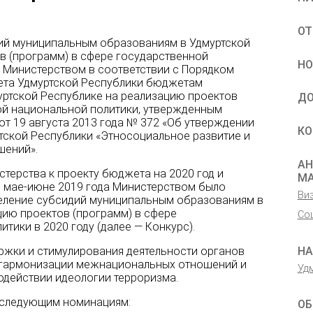
ОТ
ий муниципальным образованиям в Удмуртской
в (программ) в сфере государственной
НО
 Министерством в соответствии с Порядком
ета Удмуртской Республики бюджетам
ртской Республике на реализацию проектов
ДО
ой национальной политики, утвержденным
т 19 августа 2013 года № 372 «Об утверждении
КО
ской Республики «Этносоциальное развитие и
шений».
АН
терства к проекту бюджета на 2020 год и
М
в мае-июне 2019 года Министерством было
Ви
еление субсидий муниципальным образованиям в
цию проектов (программ) в сфере
Со
тики в 2020 году (далее — Конкурс).
НА
ржки и стимулирования деятельности органов
 гармонизации межнациональных отношений и
Уд
одействии идеологии терроризма.
 следующим номинациям:
ОБ