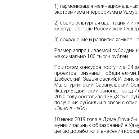
1) гармонизация межнациональных 
экстремизма и терроризма в Удмурт
2) социокультурная адаптация и ин
культурное поле Российской Федер
3) сохранение и развитие языков н
Размер запрашиваемой субсидии н
максимально 100 тысяч рублей.
По итогам конкурса поступили 34 з
проектов признаны победителями. 
Дебёсский, Завьяловский, Игрински
Малопургинский, Сарапульский, Се
Якшур-Бодьинский районы, город И
2020 году составила 1385,8 тыс. ру
получения субсидии в связи с отм
«Окно в небо».
18 июня 2019 года в Доме Дружбы 
муниципальных образований в Удму
целью доработки и внесения корре