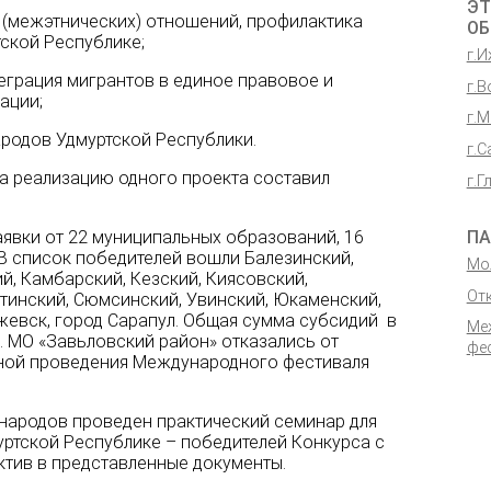
ЭТ
(межэтнических) отношений, профилактика
ОБ
ской Республике;
г.
теграция мигрантов в единое правовое и
г.В
ации;
г.
ародов Удмуртской Республики.
г.С
а реализацию одного проекта составил
г.Г
ПА
аявки от 22 муниципальных образований, 16
В список победителей вошли Балезинский,
Мо
й, Камбарский, Кезский, Киясовский,
От
лтинский, Сюмсинский, Увинский, Юкаменский,
жевск, город Сарапул. Общая сумма субсидий в
Ме
б. МО «Завьловский район» отказались от
фе
еной проведения Международного фестиваля
народов проведен практический семинар для
ртской Республике – победителей Конкурса с
ктив в представленные документы.