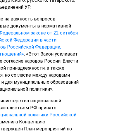
муртского, русского, татарского,
ъединений УР.
ие на важность вопросов
новые документы в нормативной
Федеральном законе от 22 октября
йской Федерации в части
тов Российской Федерации,
отношений»
. «Этот Закон усиливает
 согласие народов России. Власти
ой принадлежности, а также
я, но согласие между народами
 и для муниципальных образований
ациональной политики».
 Министерства национальной
равительством РФ принято
ациональной политики Российской
, заменила Концепцию
 утверждён План мероприятий по