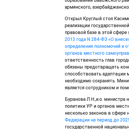
образований Вавожского райо
армянского, азербайджанско
Открыл Круглый стол Касимо
реализации государственно
правовой базе в этой сфере 
2013 года N 284-ФЗ «О внес
определения
полномочий и о
органов местного самоупра
ответственность глав город
обязаны предотвращать конф
способствовать адаптации м
необходимо сохранять. Мини
является сотрудником и пом
Буранова Л.Н.,и.о. министр
политики УР и органов мест
несколько законов в сфере 
Федерации на период до 202
государственной национально