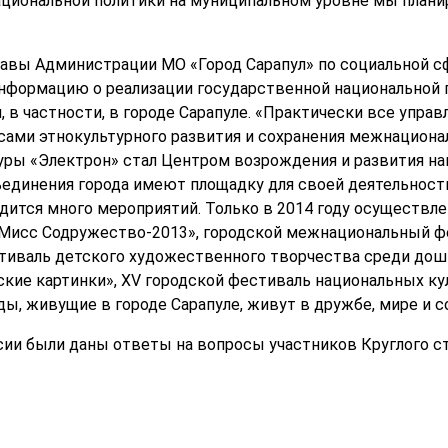
циональной политики на муниципальном уровне мы плани
главы Администрации МО «Город Сарапул» по социальной с
информацию о реализации государственной национальной 
 в частности, в городе Сарапуле. «Практически все упра
сами этнокультурного развития и сохранения межнациональ
ры «Электрон» стал Центром возрождения и развития нац
единения города имеют площадку для своей деятельност
одится много мероприятий. Только в 2014 году осуществл
«Мисс Содружество-2013», городской межнациональный ф
тиваль детского художественного творчества среди до
ские картинки», XV городской фестиваль национальных ку
ды, живущие в городе Сарапуле, живут в дружбе, мире и с
ии были даны ответы на вопросы участников Круглого ст