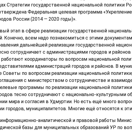
одах Стратегии государственной национальной политики Р
г. утверждена Федеральная целевая программа «Укреплени
одов России (2014 — 2020 годы)».
овый этап в сфере реализации государственной националь
й. Конечно, всем надо познакомиться с этими документам
авления дальнейшей реализации государственной национ
есно сотрудничает с администрациями городов и районов
 работают координаторы по вопросам национальной поли
едставителями администраций городов и районов. В муни
 Советы по вопросам реализации национальной политики
глашения с министерством о сотрудничестве и взаимоде
елевые программы по реализации национальной политики 
ородов тесно сотрудничают с национально-культурными 
ии мира и согласия в Удмуртии. Но есть ещё много вопро
и городов, муниципалитетов. Многие ещё относятся к эт
ла информационно-аналитической и правовой работы Мини
одической базы для муниципальных образований УР по во