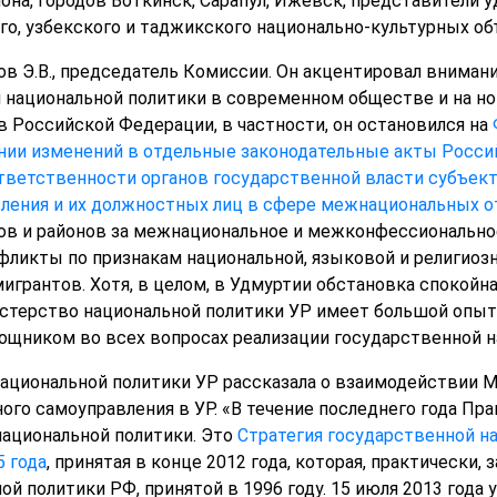
на, городов Воткинск, Сарапул, Ижевск, представители уд
го, узбекского и таджикского национально-культурных об
в Э.В., председатель Комиссии. Он акцентировал вниман
й национальной политики в современном обществе и на 
в Российской Федерации, в частности, он остановился на
ении изменений в отдельные законодательные акты Росси
тветственности органов государственной власти субъек
вления и их должностных лиц в сфере межнациональных 
ов и районов за межнациональное и межконфессиональное
ликты по признакам национальной, языковой и религиозн
игрантов. Хотя, в целом, в Удмуртии обстановка спокойна
стерство национальной политики УР имеет большой опыт
ощником во всех вопросах реализации государственной н
а национальной политики УР рассказала о взаимодействии
ного самоуправления в УР. «В течение последнего года П
национальной политики. Это
Стратегия государственной н
5 года
, принятая в конце 2012 года, которая, практически
й политики РФ, принятой в 1996 году. 15 июля 2013 года