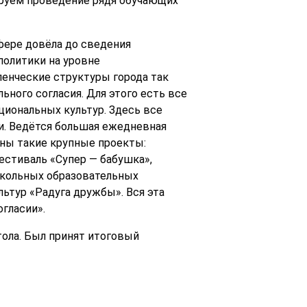
руем проведение рядя обучающих
фере довёла до сведения
политики на уровне
вленческие структуры города так
ного согласия. Для этого есть все
иональных культур. Здесь все
и. Ведётся большая ежедневная
ены такие крупные проекты:
естиваль «Супер — бабушка»,
школьных образовательных
льтур «Радуга дружбы». Вся эта
огласии».
ола. Был принят итоговый