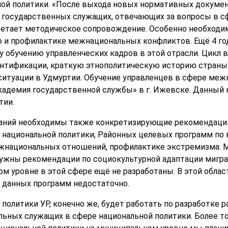
ой политики. «После выхода новых нормативных докумен
в, государственных служащих, отвечающих за вопросы в
етает методическое сопровождение. Особенно необходим
и профилактике межнациональных конфликтов. Ещё 4 год
у обучению управленческих кадров в этой отрасли. Цикл в
ентификации, краткую этнополитическую историю страны
ситуации в Удмуртии. Обучение управленцев в сфере меж
кадемия государственной службы» в г. Ижевске. Данный
тии.
аний необходимы также конкретизирующие рекомендаци
 национальной политики, Районных целевых программ по 
ежнациональных отношений, профилактике экстремизма. 
ужны рекомендации по социокультурной адаптации мигра
 уровне в этой сфере ещё не разработаны. В этой област
 данных программ недостаточно.
политики УР, конечно же, будет работать по разработке 
ных служащих в сфере национальной политики. Более того