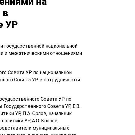
ениями на
 в
е УР
ии государственной национальной
ами и межэтническими отношениями
го Совета УР по национальной
енного Совета УР в сотрудничестве
Государственного Совета УР по
 Государственного Совета УР, Е.В.
тики УР, П.А. Орлов, начальник
олитики УР, А.О. Козлов,
представители муниципальных