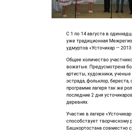
С 1 по 14 августа в одинна
уже традиционная Межрегион
удмуртов «Усточикар — 2013»
Общее количество участнико
вожатые. Предусмотрена бо
артисты, художники, ученые
эстрада, фольклор, береста,
программе лагеря так же ро
последние 2 дня усточикаров
деревнях.
Участие в лагере «Усточика
способствует творческому 
Башкортостана совместно с