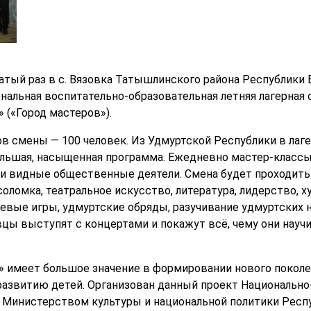
дцатый раз в с. Вязовка Татышлинского района Республик
альная воспитательно-образовательная летняя лагерная 
 («Город мастеров»).
в смены — 100 человек. Из Удмуртской Республики в лаге
льшая, насыщенная программа. Ежедневно мастер-классы
 и видные общественные деятели. Смена будет проходит
 соломка, театральное искусство, литература, лидерство,
левые игры, удмуртские обряды, разучивание удмуртских н
цы выступят с концертами и покажут всё, чему они научи
р» имеет большое значение в формировании нового поколе
развитию детей. Организован данный проект Национальн
 Министерством культуры и национальной политики Респ