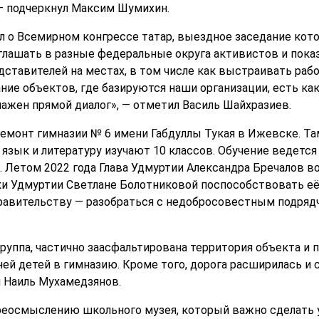
 — подчеркнул Максим Шумихин.
л о Всемирном конгрессе татар, выездное заседание кото
иглашать в разные федеральные округа активистов и пок
дставителей на местах, в том числе как выстраивать раб
ие объектов, где базируются наши организации, есть ка
лажен прямой диалог», — отметил Василь Шайхразиев.
емонт гимназии № 6 имени Габдуллы Тукая в Ижевске. Там
язык и литературу изучают 10 классов. Обучение ведется
. Летом 2022 года Глава Удмуртии Александра Бречалов в
уки Удмуртии Светлане Болотниковой поспособствовать 
равительству — разобраться с недобросовестным подрядч
руппа, частично заасфальтирована территория объекта и п
ей детей в гимназию. Кроме того, дорога расширилась и с
 Наиль Мухамедзянов.
реосмыслению школьного музея, который важно сделать 