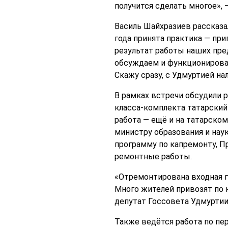
получится сделать многое»,
Василь Шайхразиев рассказа
года принята практика — пр
результат работы наших пре
обсуждаем и функционирован
Скажу сразу, с Удмуртией на
В рамках встречи обсудили р
класса-комплекта татарский 
работа — ещё и на татарском
министру образования и на
программу по капремонту, П
ремонтные работы.
«Отремонтирована входная г
Много жителей привозят по н
депутат Госсовета Удмуртии
Также ведётся работа по пе