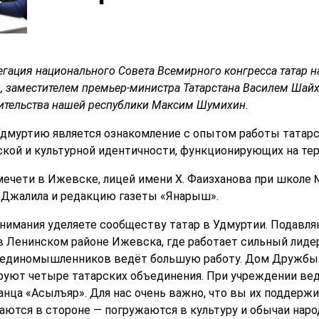
егация национального Совета Всемирного конгресса татар н
м, заместителем премьер-министра Татарстана Василем Шай
ительства нашей республики Максим Шумихин.
Удмуртию является ознакомление с опытом работы татар
ской и культурной идентичности, функционирующих на тер
ечети в Ижевске, лицей имени Х. Фаизханова при школе №
 Джалила и редакцию газеты «Янарыш».
внимания уделяете сообществу татар в Удмуртии. Подавл
 Ленинском районе Ижевска, где работает сильный лидер
 единомышленников ведёт большую работу. Дом Дружбы 
руют четыре татарских объединения. При учреждении ве
анца «Асылъяр». Для нас очень важно, что вы их поддерж
аются в стороне — погружаются в культуру и обычаи наро