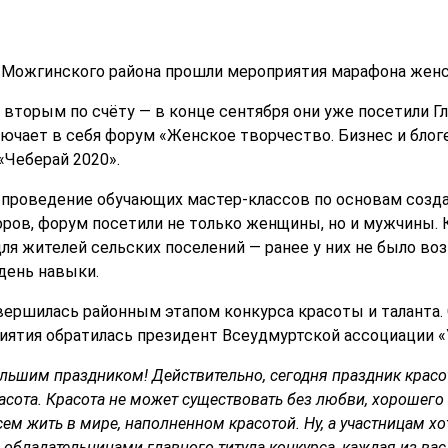
а Можгинского района прошли мероприятия марафона жен
 вторым по счёту — в конце сентября они уже посетили Г
ючает в себя форум «Женское творчество. Бизнес и блоге
«Чеберай 2020».
проведение обучающих мастер-классов по основам создан
торов, форум посетили не только женщины, но и мужчины.
ля жителей сельских поселений — ранее у них не было во
день навыки.
вершилась районным этапом конкурса красоты и таланта.
иятия обратилась президент Всеудмуртской ассоциации 
ольшим праздником! Действительно, сегодня праздник красо
расота. Красота не может существовать без любви, хорошег
ем жить в мире, наполненном красотой. Ну, а участницам хо
 обладательницами главного титула конкурса, каждая из вас