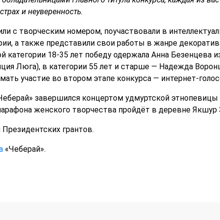
страх и неуверенность.
ли с творческим номером, поучаствовали в интеллектуал
рии, а также представили свои работы в жанре декоратив
й категории 18-35 лет победу одержала Анна Безенцева из
ция Люга), в категории 55 лет и старше — Надежда Воронц
мать участие во втором этапе конкурса — интернет-голос
еберай» завершился концертом удмуртской этнопевицы La
рафона женского творчества пройдёт в деревне Якшур З
Президентских грантов.
та
«Чеберай».