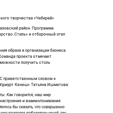
ского творчества «Чеберай»
лазовский район. Программа
рство. Стиль» и отборочный этап
ия образа и организации бизнеса
 Команда проекта отмечает
зможности получить столь
 С приветственным словом к
«Удмурт Кенеш» Татьяна Ишматова:
ты. Как говорится, наш мир
о настроения и взаимопонимания.
телось бы сказать, что совершенно
 уже является победительницей, так