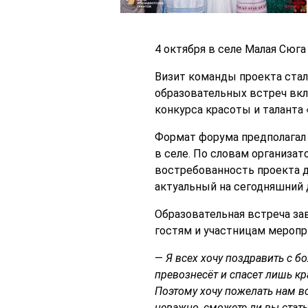
4 октября в селе Малая Сюг
Визит команды проекта стал
образовательных встреч вкл
конкурса красоты и таланта 
Формат форума предполагал 
в селе. По словам организа
востребованность проекта д
актуальный на сегодняшний 
Образовательная встреча за
гостям и участницам меропр
—
Я всех хочу поздравить с б
превознесёт и спасет лишь к
Поэтому хочу пожелать нам вс
неважно, сможете ли вы стать