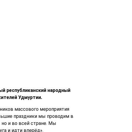
ный республиканский народный
жителей Удмуртии.
тников массового мероприятия
ольшие праздники мы проводим в
 но и во всей стране. Мы
га и идти вперёд».