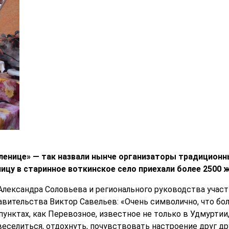
ленице» — так назвали нынче организаторы традицион
ицу в старинное воткинское село приехали более 2500 
Александра Соловьева и регионального руководства учас
вительства Виктор Савельев: «Очень символично, что б
унктах, как Перевозное, известное не только в Удмуртии,
еселиться, отдохнуть, почувствовать настроение друг дру