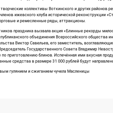
 творческие коллективы Воткинского и других районов ре
членов ижевского клуба исторической реконструкции «Сте
орговые и ремесленные ряды, аттракционы.
ников праздника вызвала акция «Блинные рекорды милос
публиканского объединения Всероссийского общества инв
льства Виктор Савельев, его заместитель, возглавляющ
Председатель Государственного Совета Владимир Невостр
 по приготовлению блинов. Испечённая ими вкусная проду
анные средства в размере 31 000 рублей будут направлен
вым гулянием и сжиганием чучела Масленицы