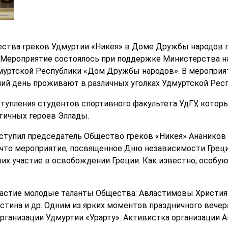
щества греков Удмуртии «Никея» в Доме Дружбы народов 
 Мероприятие состоялось при поддержке Министерства н
уртской Республики «Дом Дружбы народов». В мероприят
ний день проживают в различных уголках Удмуртской Респ
тупления студентов спортивного факультета УдГУ, котор
тичных героев Эллады.
ступил председатель Общество греков «Никея» Анаников
 что мероприятие, посвященное Дню независимости Греци
ших участие в освобождении Греции. Как известно, особу
частие молодые таланты Общества: Авластимовы Христия
стина и др. Одним из ярких моментов праздничного вечер
ганизации Удмуртии «Урарту». Активистка организации А