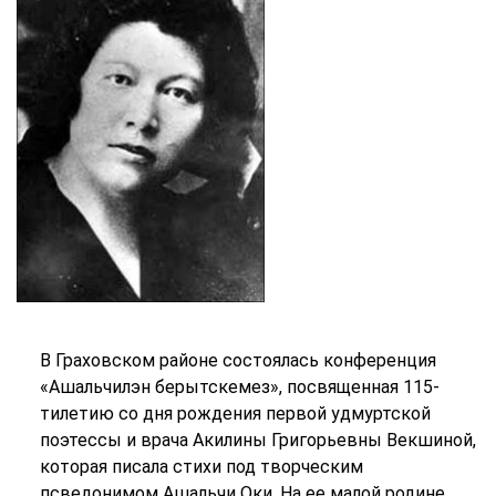
В Граховском районе состоялась конференция
«Ашальчилэн берытскемез», посвященная 115-
тилетию со дня рождения первой удмуртской
поэтессы и врача Акилины Григорьевны Векшиной,
которая писала стихи под творческим
псведонимом Ашальчи Оки. На ее малой родине