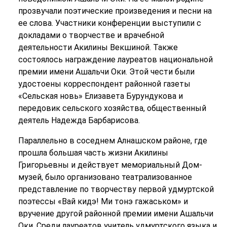
прозвучали поэтические произведения и песни на
ее слова. Участники конференции выступили с
докладами о творчестве и врачебной
деятельности Акилины Векшиной. Также
состоялось награждение лауреатов национальной
премии имени Ашальчи Оки. Этой чести были
удостоены корреспондент районной газеты
«Сельская новь» Елизавета Бурундукова и
передовик сельского хозяйства, общественный
деятель Надежда Барбарисова.
Параллельно в соседнем Алнашском районе, где
прошла большая часть жизни Акилины
Григорьевны и действует мемориальный Дом-
музей, было организовано театрализованное
представление по творчеству первой удмуртской
поэтессы «Вай кидэ! Ми тонэ гажаськом» и
вручение другой районной премии имени Ашальчи
Оки. Среди лауреатов учитель удмуртского языка и