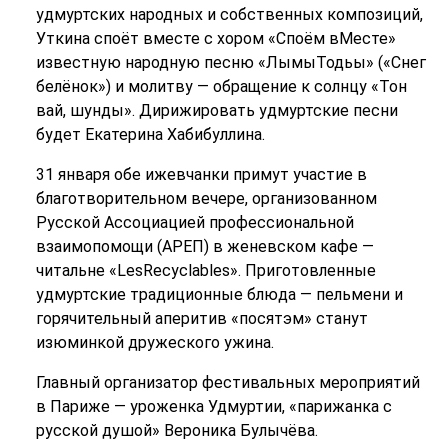
удмуртских народных и собственных композиций,
Уткина споёт вместе с хором «Споём вМесте»
известную народную песню «ЛымыТодьы» («Снег
белёнок») и молитву — обращение к солнцу «Тон
вай, шунды». Дирижировать удмуртские песни
будет Екатерина Хабибуллина.
31 января обе ижевчанки примут участие в
благотворительном вечере, организованном
Русской Ассоциацией профессиональной
взаимопомощи (АРЕП) в женевском кафе —
читальне «LesRecyclables». Приготовленные
удмуртские традиционные блюда — пельмени и
горячительный аперитив «посятэм» станут
изюминкой дружеского ужина.
Главный организатор фестивальных мероприятий
в Париже — уроженка Удмуртии, «парижанка с
русской душой» Вероника Булычёва.