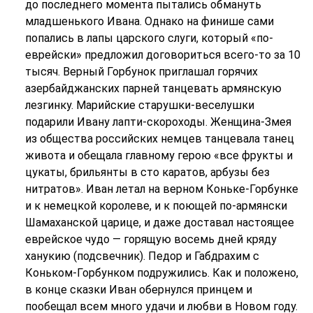
до последнего момента пытались обмануть
младшенького Ивана. Однако на финише сами
попались в лапы царского слуги, который «по-
еврейски» предложил договориться всего-то за 10
тысяч. Верный Горбунок приглашал горячих
азербайджанских парней танцевать армянскую
лезгинку. Марийские старушки-веселушки
подарили Ивану лапти-скороходы. Женщина-Змея
из общества российских немцев танцевала танец
живота и обещала главному герою «все фрукты и
цукаты, брильянты в сто каратов, арбузы без
нитратов». Иван летал на верном Коньке-Горбунке
и к немецкой королеве, и к поющей по-армянски
Шамаханской царице, и даже доставал настоящее
еврейское чудо — горящую восемь дней кряду
ханукию (подсвечник). Педор и Габдрахим с
Коньком-Горбунком подружились. Как и положено,
в конце сказки Иван обернулся принцем и
пообещал всем много удачи и любви в Новом году.