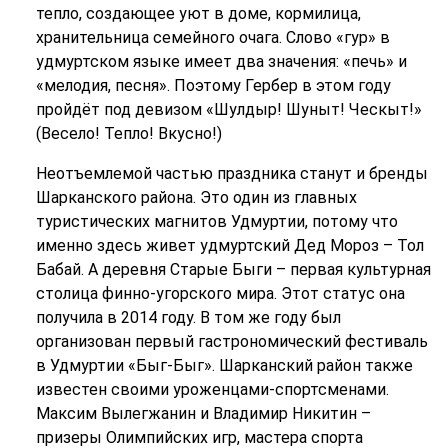
тепло, создающее уют в доме, кормилица,
хранительница семейного очага. Слово «гур» в
удмуртском языке имеет два значения: «печь» и
«мелодия, песня». Поэтому Гербер в этом году
пройдёт под девизом «Шулдыр! Шуныт! Ческыт!»
(Весело! Тепло! Вкусно!)
Неотъемлемой частью праздника станут и бренды
Шарканского района. Это один из главных
туристических магнитов Удмуртии, потому что
именно здесь живет удмуртский Дед Мороз – Тол
Бабай. А деревня Старые Быги – первая культурная
столица финно-угорского мира. Этот статус она
получила в 2014 году. В том же году был
организован первый гастрономический фестиваль
в Удмуртии «Быг-Быг». Шарканский район также
известен своими уроженцами-спортсменами.
Максим Вылегжанин и Владимир Никитин –
призеры Олимпийских игр, мастера спорта