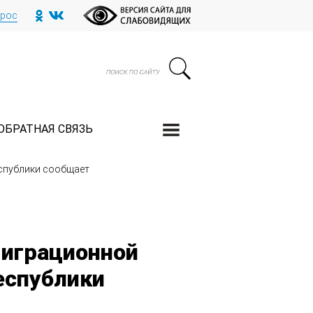
прос
ОБРАТНАЯ СВЯЗЬ
еспублики сообщает
миграционной
еспублики