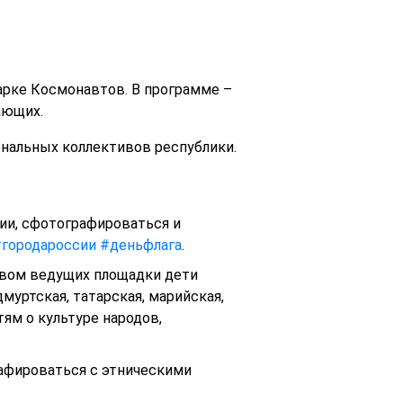
парке Космонавтов. В программе –
ающих.
иональных коллективов республики.
ии, сфотографироваться и
городароссии
#деньфлага
.
ством ведущих площадки дети
муртская, татарская, марийская,
ям о культуре народов,
афироваться с этническими