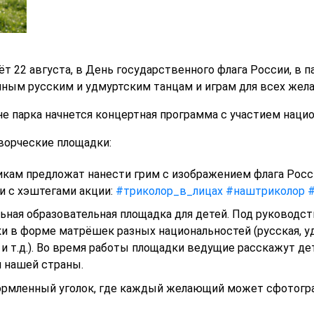
т 22 августа, в День государственного флага России, в 
ным русским и удмуртским танцам и играм для всех жел
ене парка начнется концертная программа с участием нац
творческие площадки:
никам предложат нанести грим с изображением флага Росс
и с хэштегами акции:
#триколор_в_лицах
#наштриколор
#
льная образовательная площадка для детей. Под руковод
и в форме матрёшек разных национальностей (русская, уд
и т.д.). Во время работы площадки ведущие расскажут дет
 нашей страны.
ормленный уголок, где каждый желающий может сфотогр