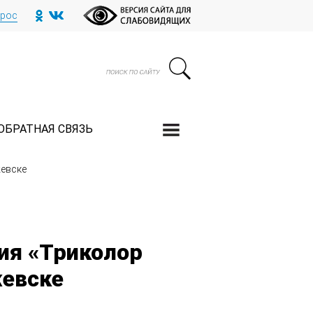
прос
ОБРАТНАЯ СВЯЗЬ
жевске
ия «Триколор
жевске