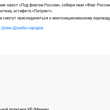
я: квест «Под флагом России», собери пазл «Флаг России
вотека, эстафета «Патриот».
ка смогут присоединиться к многонациональному хороводу
ы Дома Дружбы народов
ьной политики УР (Миннац