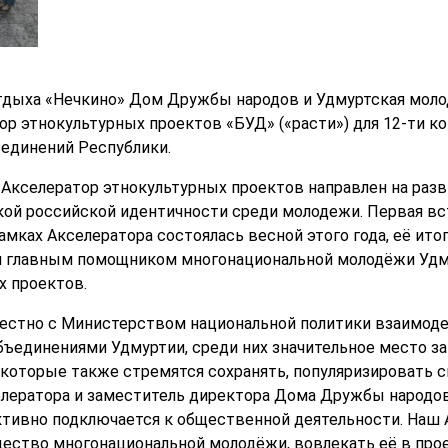
отдыха «Нечкино» Дом Дружбы народов и Удмуртская мол
р этнокультурных проектов «БУД» («расти») для 12-ти 
единений Республики.
 Акселератор этнокультурных проектов направлен на ра
ой российской идентичности среди молодежи. Первая вс
амках Акселератора состоялась весной этого года, её ито
л главным помощником многонациональной молодёжи Удму
х проектов.
стно с Министерством национальной политики взаимодей
бъединениями Удмуртии, среди них значительное место 
которые также стремятся сохранять, популяризировать с
елератора и заместитель директора Дома Дружбы народо
ктивно подключается к общественной деятельности. Наш 
щество многонациональной молодёжи, вовлекать её в про