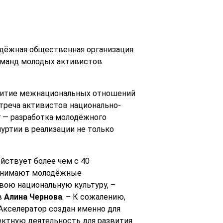
одёжная общественная организация
команд молодых активистов
звитие межнациональных отношений
треча активистов национально-
г — разработка молодёжного
ртии в реализации не только
ствует более чем с 40
занимают молодёжные
вою национальную культуру, –
в
Алина Чернова
. – К сожалению,
Акселератор создан именно для
ектную деятельность для развития