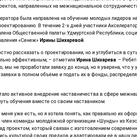
роектов, направленных на межнациональное сотрудничест
лератора была направлена на обучение молодых лидеров 
оектированию. В течение 2-х дней участники Акселерато
лена Общественной палаты Удмуртской Республики, соци
авления «Сенеж»
Ирины Шихаревой
.
стно рассказать о проектировании, но и углубиться в су
мально эффективным, – отметила
Ирина Шихарева
. – Ребя
 мы не проработали заявку до конца, но я уверена, что у
заявки в полном объёме и подать их в фонды, распредел
ало активное внедрение наставничества в сфере межна
уть обучения вместе со своим наставником.
меня уже есть, но я хотела понять, как правильно их офор
 член команды молодёжной организации «Шунды» из Кезс
ад проектом, который связан с изготовлением современн
сь культурой своих предков и адаптировали её в нашу ре