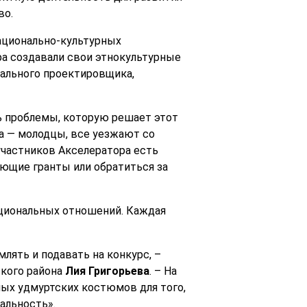
во.
национально-культурных
ра создавали свои этнокультурные
ального проектировщика,
ть проблемы, которую решает этот
та — молодцы, все уезжают со
 участников Акселератора есть
яющие гранты или обратиться за
циональных отношений. Каждая
млять и подавать на конкурс, –
кого района
Лия Григорьева
. – На
ых удмуртских костюмов для того,
альность».