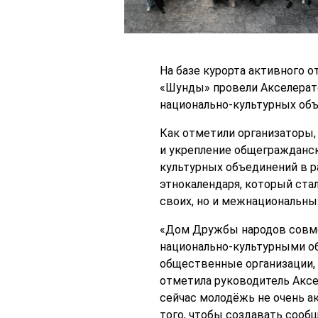
На базе курорта активного 
«Шунды» провели Акселерато
национально-культурных объ
Как отметили организаторы,
и укрепление общегражданск
культурных объединений в р
этнокалендаря, который ста
своих, но и межнациональны
«Дом Дружбы народов совме
национально-культурными о
общественные организации, 
отметила руководитель Акс
сейчас молодёжь не очень а
того, чтобы создавать сооб