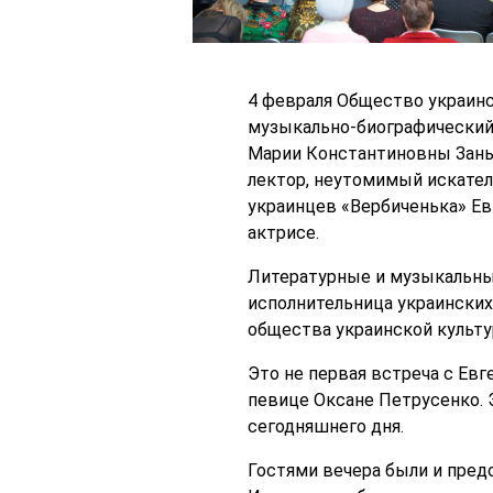
4 февраля Общество украин
музыкально-биографический
Марии Константиновны Заньк
лектор, неутомимый искател
украинцев «Вербиченька» Ев
актрисе.
Литературные и музыкальные
исполнительница украинских 
общества украинской культу
Это не первая встреча с Ев
певице Оксане Петрусенко. 
сегодняшнего дня.
Гостями вечера были и пред