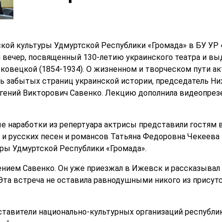
ской культуры Удмуртской Республики «Громада» в БУ У
 вечер, посвященный 130-летию украинского театра и в
овецкой (1854-1934). О жизненном и творческом пути а
ь забытых страниц украинской истории, председатель Н
гений Викторович Савенко. Лекцию дополнила видеопрезе
 наработки из репертуара актрисы представили гостям в
и русских песен и романсов Татьяна Федоровна Чекеева и
ры Удмуртской Республики «Громада».
гением Савенко. Он уже приезжал в Ижевск и рассказывал
Эта встреча не оставила равнодушными никого из присут
ставители национально-культурных организаций республи