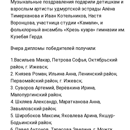
Музыкальные поздравления подарили детишкам и
взрослым артисты удмуртской эстрады Алёна
Тимерханова и Иван Котельников, Настя
Воронцова, участница студии «Камали», и
фольклорный ансамбль «Крезь куара» гимназии им.
Кузебая Герда.
Вчера дипломы победителей получили:
1.Васильев Макар, Петрова Софья, Октябрьский
район, г. Ижевск;
2. Князев Роман, Ильина Анна, Ленинский район,
Первомайский район, г. Ижевск;
3. Суворов Артемий, Верёвкина Ирина,
Малопургинский район;
4. Шкляев Александр, Маратканова Анна,
Завьяловский район;
5. Широбоков Максим, Яковлева Арина, Якшур-
Бодьинский район;
6. Павел Антонов, Тарасова Эвелина, г. Можга;