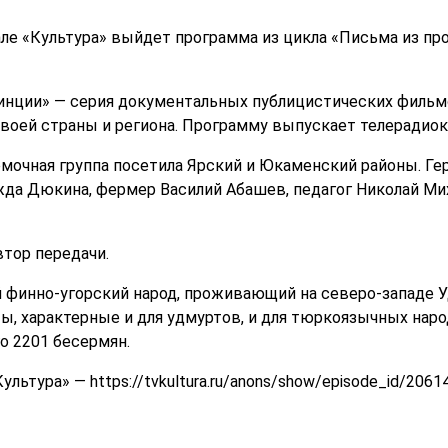
нале «Культура» выйдет программа из цикла «Письма из п
инции» — серия документальных публицистических филь
своей страны и региона. Программу выпускает телерадиок
ёмочная группа посетила Ярский и Юкаменский районы. Г
да Дюкина, фермер Василий Абашев, педагог Николай Ми
втор передачи.
финно-угорский народ, проживающий на северо-западе У
ы, характерные и для удмуртов, и для тюркоязычных нар
го 2201 бесермян.
льтура» — https://tvkultura.ru/anons/show/episode_id/2061