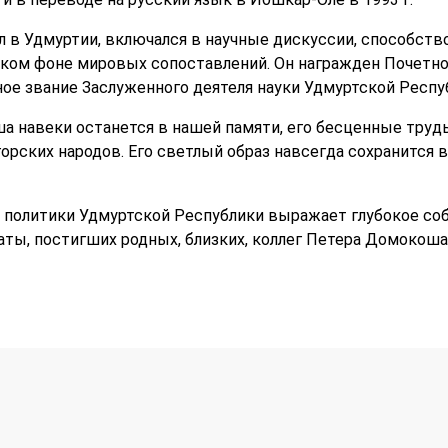
 в Удмуртии, включался в научные дискуссии, способств
ком фоне мировых сопоставлений. Он награжден Почетно
ное звание Заслуженного деятеля науки Удмуртской Респу
 навеки останется в нашей памяти, его бесценные труд
орских народов. Его светлый образ навсегда сохранится в
политики Удмуртской Республики выражает глубокое собо
ты, постигших родных, близких, коллег Петера Домокоша