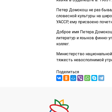
Петер Домокош не раз бывал
словесной культуры на широ
УАССР, ему присвоено почет
Доброе имя Петера Домокоша
литератур и языков финно-уг
коллег.
Министерство национальной 
тяжесть невосполнимой утра
Поделиться