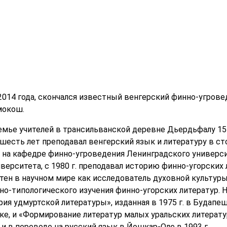
 2014 года, скончался известный венгерский финно-угров
мокош.
ье учителей в трансильванской деревне Дьердьфалу 15 ян
есть лет преподавал венгерский язык и литературу в стол
 на кафедре финно-угроведения Ленинградского универс
верситета, с 1980 г. преподавал историю финно-угорских
тен в научном мире как исследователь духовной культуры
о-типологического изучения финно-угорских литератур. 
ия удмуртской литературы», изданная в 1975 г. в Будапе
ске, и «Формирование литератур малых уральских литерат
 и в переводе на русский язык в Йошкар-Оле в 1993 г.