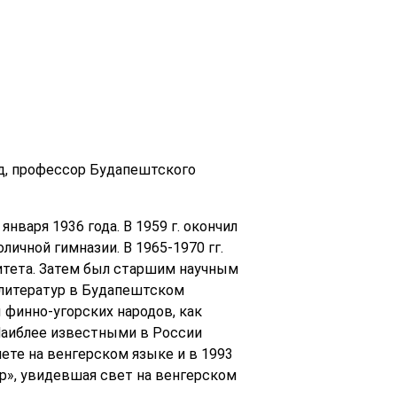
ед, профессор Будапештского
варя 1936 года. В 1959 г. окончил
ичной гимназии. В 1965-1970 гг.
итета. Затем был старшим научным
 литератур в Будапештском
 финно-угорских народов, как
Наиблее известными в России
шете на венгерском языке и в 1993
ур», увидевшая свет на венгерском