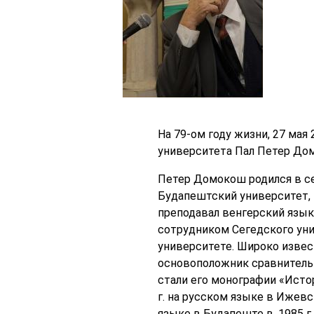
На 79-ом году жизни, 27 мая
университета Пал Петер До
Петер Домокош родился в сем
Будапештский университет, ш
преподавал венгерский язык
сотрудником Сегедского уни
университете. Широко извес
основоположник сравнительн
стали его монографии «Истор
г. на русском языке в Ижев
языке в Будапеште в. 1985 г.