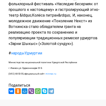
фольклорный фестиваль «Наследие бесермян: от
прошлого к настоящему» и гастролирующий этно-
театр &ldquo;Колёса питран&rdquo;. И, наконец,
молодежное движение «Поколение Некст» из
Воткинска стало обладателем гранта на
реализацию проекта по сохранению и
популяризации традиционных ремесел удмуртов
«Зарни Шыкыс» («Золотой сундук»).
#
народыУдмуртии
Министерство национальной политики Удмуртской Республики
г. Ижевск, ул. Орджоникидзе 33 Б
(3412) 68-53-55, официальный сайт:
minnac.ru
Поделиться