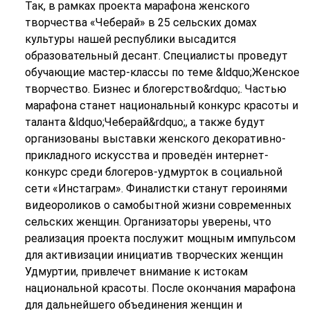
Так, в рамках проекта марафона женского
творчества «Чеберай» в 25 сельских домах
культуры нашей республики высадится
образовательный десант. Специалисты проведут
обучающие мастер-классы по теме &ldquo;Женское
творчество. Бизнес и блогерство&rdquo;. Частью
марафона станет национальный конкурс красоты и
таланта &ldquo;Чеберай&rdquo;, а также будут
организованы выставки женского декоративно-
прикладного искусства и проведён интернет-
конкурс среди блогеров-удмурток в социальной
сети «Инстаграм». Финалистки станут героинями
видеороликов о самобытной жизни современных
сельских женщин. Организаторы уверены, что
реализация проекта послужит мощным импульсом
для активизации инициатив творческих женщин
Удмуртии, привлечет внимание к истокам
национальной красоты. После окончания марафона
для дальнейшего объединения женщин и