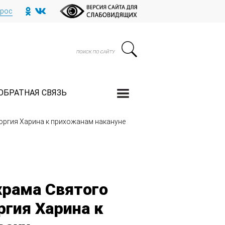
прос
ОБРАТНАЯ СВЯЗЬ
оргия Харина к прихожанам накануне
храма Святого
ргия Харина к