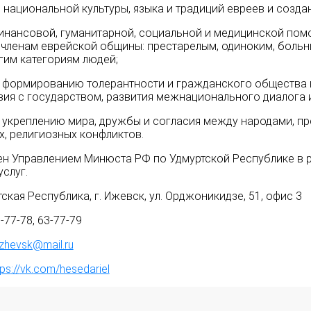
 национальной культуры, языка и традиций евреев и создан
инансовой, гуманитарной, социальной и медицинской по
членам еврейской общины
: престарелым, одиноким, боль
гим категориям людей;
 формированию толерантности и гражданского общества 
ия с государством, развития межнационального диалога
 укреплению мира, дружбы и согласия между народами, п
, религиозных конфликтов.
н Управлением Минюста РФ по Удмуртской Республике в р
услуг.
ская Республика, г. Ижевск, ул. Орджоникидзе, 51, офис 3
3-77-78, 63-77-79
zhevsk@mail.ru
tps
://
vk
.
com
/
hesedariel