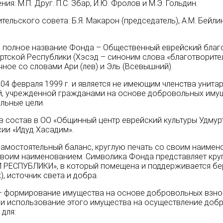
ия: М.П. Друг. П.С. Збар, И.Ю. Фролов и М.Э. Гольдин.
ельского совета: Б.Я. Макарон (председатель), А.М. Бейлин, 
 полное название Фонда – Общественный еврейский благ
ртской Республики (Хэсэд – синоним слова «благотворите
чное со словами Ари (лев) и Эль (Всевышний).
04 февраля 1999 г. и
является не имеющим членства унита
й, учрежденной гражданами на основе добровольных иму
льные цели.
в состав в ОО «Общинный центр еврейский культуры Удмур
ии «Идуд Хасадим».
амостоятельный баланс, круглую печать со своим наимен
своим наименованием.
Символика Фонда представляет кру
 РЕСПУБЛИКИ»,
в который помещена и поддерживается б
, источник света и добра.
– формирование имущества на основе добровольных взнос
 и использование этого имущества на осуществление доб
 для: