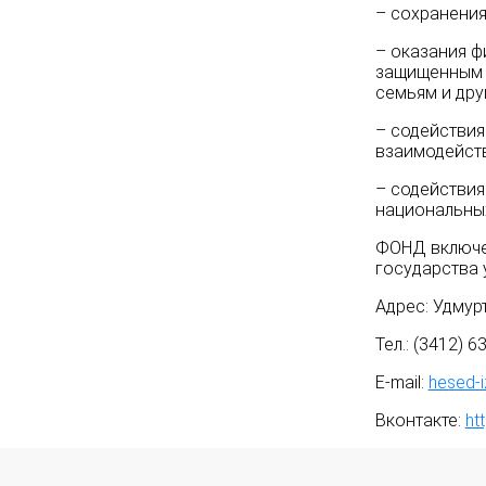
– сохранения
– оказания ф
защищенным 
семьям и дру
–
содействия
взаимодейств
– содействия
национальных
ФОНД включе
государства 
Адрес: Удмурт
Тел.: (3412) 6
E-mail:
hesed-i
Вконтакте:
ht