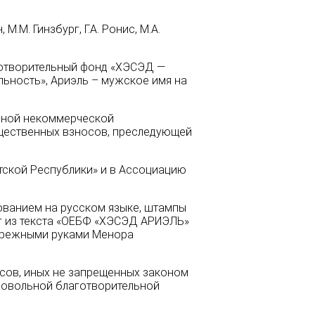
М.М. Гинзбург, Г.А. Ронис, М.А.
отворительный фонд «ХЭСЭД —
льность», Ариэль – мужское имя на
рной некоммерческой
щественных взносов, преследующей
тской Республики» и в Ассоциацию
ованием на русском языке, штампы
г из текста «ОЕБФ «ХЭСЭД АРИЭЛЬ»
ережными руками Менора
ов, иных не запрещен
ных законом
ровольной благотво
рительной