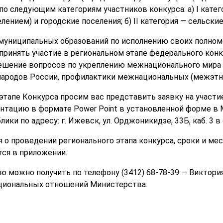
о следующим категориям участников конкурса: а) I катег
лением) и городские поселения; б) II категория — сельские
униципальных образований по исполнению своих полном
принять участие в региональном этапе федерального кон
решение вопросов по укреплению межнационального мира и
народов России, профилактики межнациональных (межэтн
этапе Конкурса просим вас представить заявку на участие
ентацию в формате Power Point в установленной форме в
ки по адресу: г. Ижевск, ул. Орджоникидзе, 33Б, каб. 3 в 
 о проведении регионального этапа конкурса, сроки и ме
ся в приложении.
можно получить по телефону (3412) 68-78-39 — Виктория
циональных отношений Министерства.