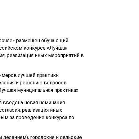
рочее» размещен обучающий
оссийском конкурсе «Лучшая
ия, реализация иных мероприятий в
римеров лучшей практики
авления и решению вопросов
Лучшая муниципальная практика».
4 введена новая номинация
огласия, реализация иных
ным за проведение конкурса по
м делением), городские и сельские