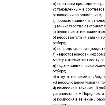
в) по итогам проведения пр
установленным в соответств
отклонении по основаниям;
г) передает заявки, в отно
3) Министерство отклоняет з
а) несоответствия заявителя
б) несоответствия заявки т
отбора;
в) непредставления (предст
г) недостоверности информа
месту жительства (месту пр
д) подачи заявки после окон
отбора;
е) отсутствия лимитов бюдж
ж) несоблюдения условий пр
4) комиссия в течение 10 ра
установленным Порядком, а 
5) комиссия в течение 3 раб
заявками.