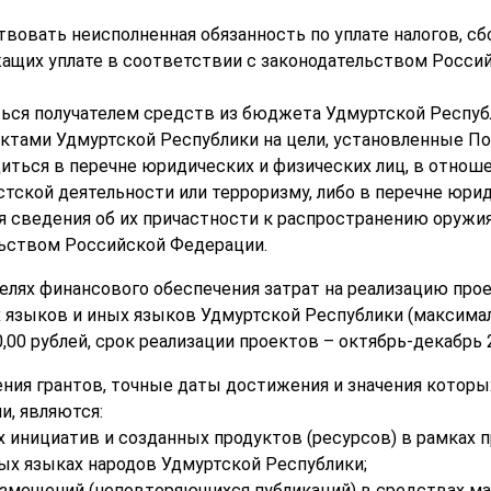
твовать неисполненная обязанность по уплате налогов, сб
ащих уплате в соответствии с законодательством Россий
ться получателем средств из бюджета Удмуртской Респу
тами Удмуртской Республики на цели, установленные По
диться в перечне юридических и физических лиц, в отно
тской деятельности или терроризму, либо в перечне юрид
 сведения об их причастности к распространению оружи
льством Российской Федерации.
целях финансового обеспечения затрат на реализацию про
 языков и иных языков Удмуртской Республики (максима
,00 рублей, срок реализации проектов – октябрь-декабрь 2
ения грантов, точные даты достижения и значения котор
, являются:
х инициатив и созданных продуктов (ресурсов) в рамках 
ых языках народов Удмуртской Республики;
азмещений (неповторяющихся публикаций) в средствах м