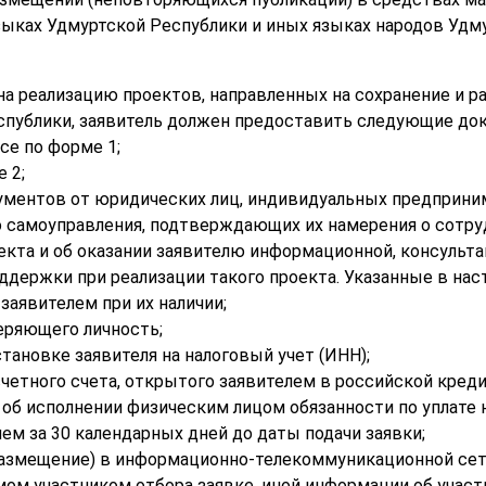
зыках Удмуртской Республики и иных языках народов Удм
 на реализацию проектов, направленных на сохранение и 
спублики, заявитель должен предоставить следующие до
се по форме 1;
 2;
ументов от юридических лиц, индивидуальных предприним
о самоуправления, подтверждающих их намерения о сотру
екта и об оказании заявителю информационной, консульта
оддержки при реализации такого проекта. Указанные в на
аявителем при их наличии;
еряющего личность;
тановке заявителя на налоговый учет (ИНН);
четного счета, открытого заявителем в российской креди
 об исполнении физическим лицом обязанности по уплате н
чем за 30 календарных дней до даты подачи заявки;
(размещение) в информационно-телекоммуникационной се
емом участником отбора заявке, иной информации об участ