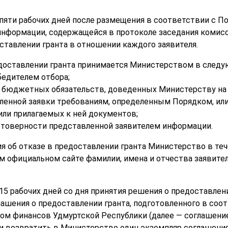
 пяти рабочих дней после размещения в соответствии с П
информации, содержащейся в протоколе заседания комис
оставлении гранта в отношении каждого заявителя.
едоставлении гранта принимается Министерством в следу
бедителем отбора;
 бюджетных обязательств, доведенных Министерству на 
ленной заявки требованиям, определенным Порядком, ил
или прилагаемых к ней документов;
стоверности представленной заявителем информации.
ия об отказе в предоставлении гранта Министерство в теч
м официальном сайте фамилии, имена и отчества заявите
15 рабочих дней со дня принятия решения о предоставлен
лашения о предоставлении гранта, подготовленного в соо
м финансов Удмуртской Республики (далее — соглашение
и возвратить в Министерство один экземпляр соглашения 