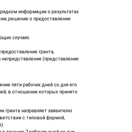
орядком информации о результатах
сии, решение о предоставлении
ющих случаях:
предоставление гранта;
и непредставление (представление
ение пяти рабочих дней со дня его
лей, в отношении которых принято
ии гранта направляет заявителю
тветствии с типовой формой,
).
в течение 7 рабочих дней со дня