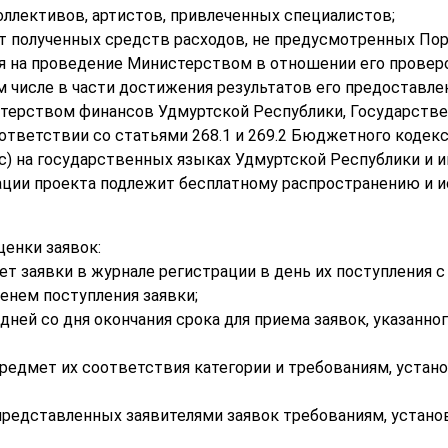
коллективов, артистов, привлеченных специалистов;
чет полученных средств расходов, не предусмотренных По
еля на проведение Министерством в отношении его провер
м числе в части достижения результатов его предоставлен
терством финансов Удмуртской Республики, Государст
ответствии со статьями 268.1 и 269.2 Бюджетного кодек
рс) на государственных языках Удмуртской Республики и 
зации проекта подлежит бесплатному распространению и
ценки заявок:
ет заявки в журнале регистрации в день их поступления 
енем поступления заявки;
 дней со дня окончания срока для приема заявок, указанно
 предмет их соответствия категории и требованиям, уста
представленных заявителями заявок требованиям, устан