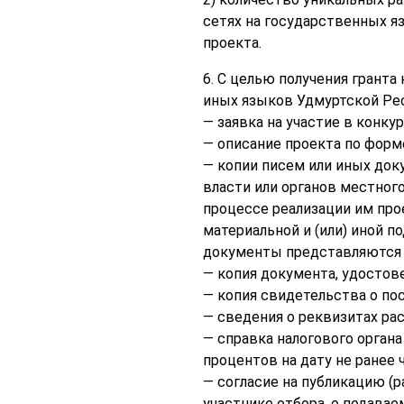
сетях на государственных я
проекта.
6. С целью получения гранта
иных языков Удмуртской Ре
— заявка на участие в конкур
— описание проекта по форме
— копии писем или иных док
власти или органов местног
процессе реализации им про
материальной и (или) иной п
документы представляются з
— копия документа, удостов
— копия свидетельства о пос
— сведения о реквизитах рас
— справка налогового органа
процентов на дату не ранее 
— согласие на публикацию 
участнике отбора, о подава