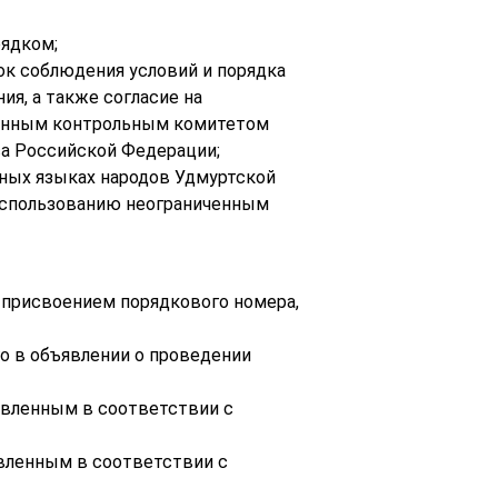
рядком;
ок соблюдения условий и порядка
ия, а также согласие на
венным контрольным комитетом
са Российской Федерации;
иных языках народов Удмуртской
 использованию неограниченным
с присвоением порядкового номера,
го в объявлении о проведении
новленным в соответствии с
овленным в соответствии с