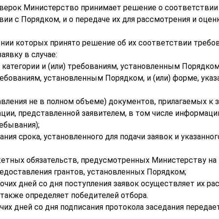
оверок Министерство принимает решение о соответствии
ии с Порядком, и о передаче их для рассмотрения и оцен
шении которых принято решение об их соответствии требо
аявку в случае:
 категории и (или) требованиям, установленным Порядком
ребованиям, установленным Порядком, и (или) форме, указ
авления не в полном объеме) документов, прилагаемых к 
ции, представленной заявителем, в том числе информации
ебывания);
чания срока, установленного для подачи заявок и указанно
етных обязательств, предусмотренных Министерству на 
едоставления грантов, установленных Порядком;
бочих дней со дня поступления заявок осуществляет их ра
также определяет победителей отбора.
очих дней со дня подписания протокола заседания переда