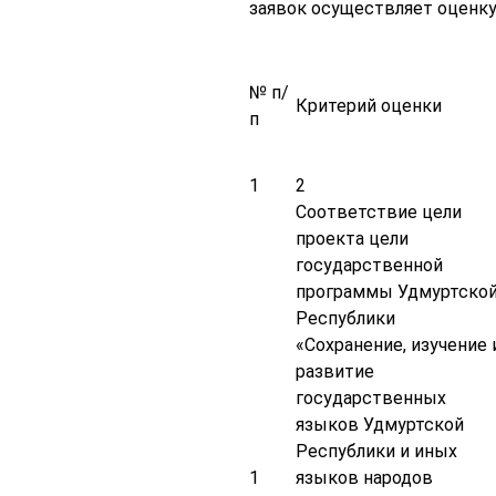
заявок осуществляет оценку
№ п/
Критерий оценки
п
1
2
Соответствие цели
проекта цели
государственной
программы Удмуртско
Республики
«Сохранение, изучение 
развитие
государственных
языков Удмуртской
Республики и иных
1
языков народов