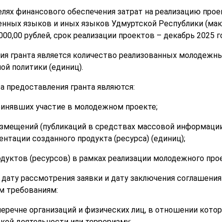
елях финансового обеспечения затрат на реализацию прое
венных языков и иных языков Удмуртской Республики (ма
000,00 рублей, срок реализации проектов – декабрь 2025 го
ия гранта является количество реализованных молодежн
ой политики (единиц).
а предоставления гранта являются:
принявших участие в молодежном проекте;
азмещений (публикаций в средствах массовой информации
нтации созданного продукта (ресурса) (единиц);
дуктов (ресурсов) в рамках реализации молодежного прое
а дату рассмотрения заявки и дату заключения соглашени
м требованиям:
 перечне организаций и физических лиц, в отношении кот
кой деятельности или терроризму;