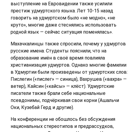
выступление на Евровидении также усилили
престиж удмуртского языка. Лет 10-15 назад
говорить на удмуртском было «не модно», «не
круто», многие даже стеснялись использовать
родной язык — сейчас ситуация поменялась».
Махачкалинцы также спросили, почему у удмуртов
русские имена. Студенты пояснили, что на
образование имён в своё время повлияла
христианизация удмуртов. Однако многие фамилии
в Удмуртии были произведены от удмуртских слов:
Пислегин («пислег» — синица), Вахрушев («вахра» —
ветер), Кайсин («кайсы» — клёст). Удмуртские
писатели также брали себе национальные
псевдонимы, подчёркивая свои корни (Ашальчи
Оки, Кузебай Герд и другие).
На конференции не обошлось без обсуждения
национальных стереотипов и предрассудков,