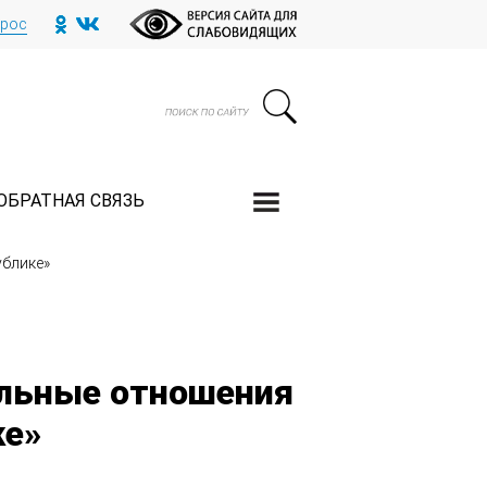
прос
ОБРАТНАЯ СВЯЗЬ
ублике»
льные отношения
ке»