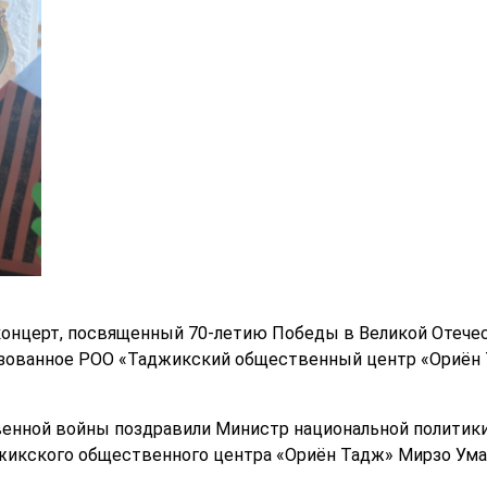
концерт, посвященный 70-летию Победы в Великой Отече
зованное РОО «Таджикский общественный центр «Ориён 
венной войны поздравили Министр национальной политик
жикского общественного центра «Ориён Тадж» Мирзо Ума