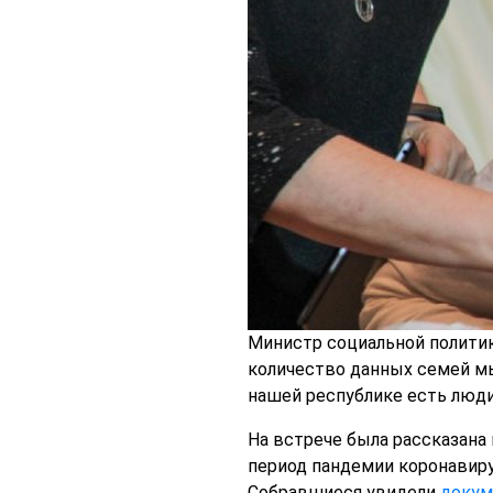
Министр социальной политик
количество данных семей мы о
нашей республике есть люди
На встрече была рассказана
период пандемии коронавир
Собравшиеся увидели
докум