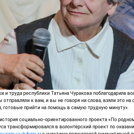
и и труда республики Татьяна Чуракова поблагодарила во
тправляли к вам, и вы не говоря ни слова, взяли это на с
, готовые прийти на помощь в самую трудную минуту».
 история социально-ориентированного проекта «По родно
уса трансформировался в волонтёрский проект по оказа
ентальный фильм
с участием получателей гуманитарной 