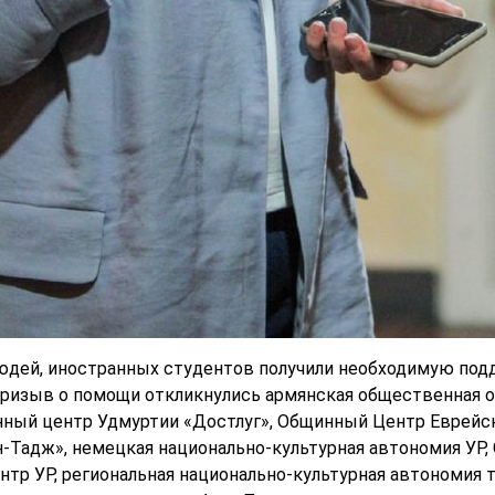
юдей, иностранных студентов получили необходимую под
призыв о помощи откликнулись армянская общественная ор
ный центр Удмуртии «Достлуг», Общинный Центр Еврейск
Тадж», немецкая национально-культурная автономия УР, 
тр УР, региональная национально-культурная автономия т