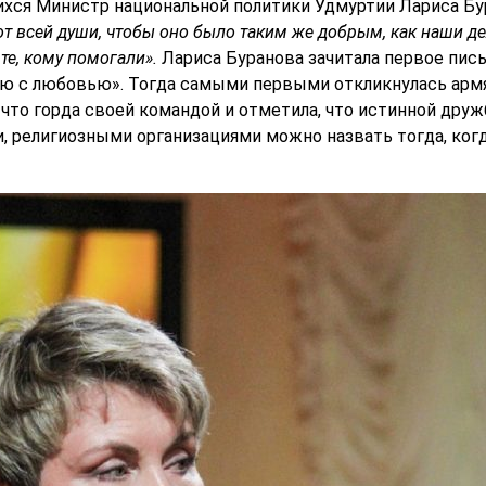
хся Министр национальной политики Удмуртии Лариса Бу
от всей души, чтобы оно было таким же добрым, как наши де
 те, кому помогали».
Лариса Буранова зачитала первое пись
аю с любовью». Тогда самыми первыми откликнулась арм
 что горда своей командой и отметила, что истинной дру
 религиозными организациями можно назвать тогда, когд