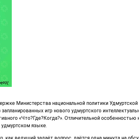
ддержке Министерства национальной политики Удмуртской 
з запланированных игр нового удмуртского интеллектуаль
тивного «Что?Где?Когда?». Отличительной особенностью но
а удмуртском языке.
го, как ведущий задаёт вопрос, даётся одна минута на об