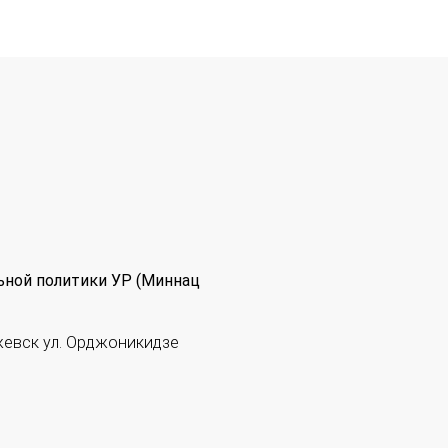
ьной политики УР (Миннац
жевск ул. Орджоникидзе