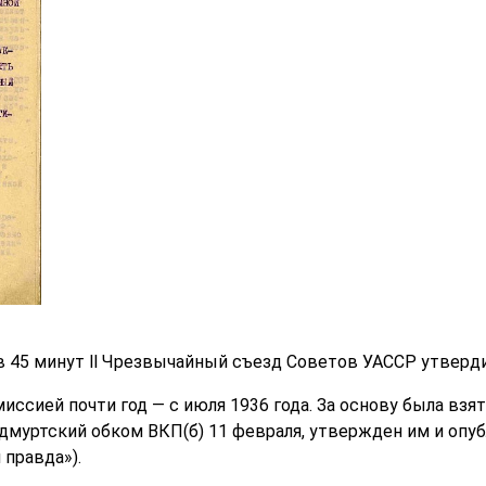
сов 45 минут ll Чрезвычайный съезд Советов УАССР утвер
иссией почти год — с июля 1936 года. За основу была взя
дмуртский обком ВКП(б) 11 февраля, утвержден им и опу
 правда»).