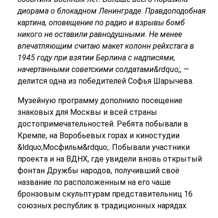
диорама о блокадном Ленинграде. Правдоподобная
картина, оповещение по радио и взрывы бомб
никого не оставили равнодушными. Не менее
впечатляющим считаю макет колонн рейхстага в
1945 году при взятии Берлина с надписями,
начертанными советскими солдатами&rdquo;
, —
делится одна из победителей Софья Шарычева.
Музейную программу дополнило посещение
знаковых для Москвы и всей страны
достопримечательностей. Ребята побывали в
Кремле, на Воробьевых горах и киностудии
&ldquo;Мосфильм&rdquo;. Побывали участники
проекта и на ВДНХ, где увидели вновь открытый
фонтан Дружбы народов, получивший своё
название по расположенным на его чаше
бронзовым скульптурам представительниц 16
союзных республик в традиционных нарядах.