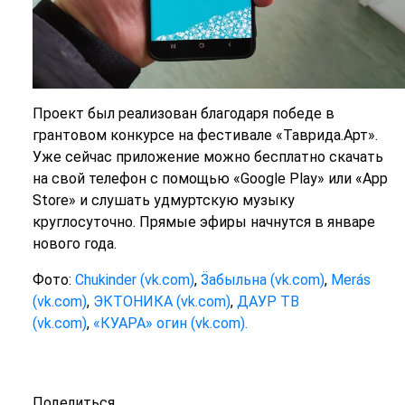
Проект был реализован благодаря победе в
грантовом конкурсе на фестивале «Таврида.Арт».
Уже сейчас приложение можно бесплатно скачать
на свой телефон с помощью «
Google Play» или «App
Store» и слушать
удмуртскую музыку
круглосуточно. Прямые эфиры начнутся в январе
нового года.
Фото:
Chukinder (vk.com)
,
Ӟабыльна (vk.com)
,
Merás
(vk.com)
,
ЭКТОНИКА (vk.com)
,
ДАУР ТВ
(vk.com)
,
«КУАРА» огин (vk.com).
Поделиться