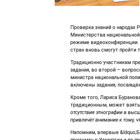
Проверка знаний о народах 
Министерства национальной 
режиме видеоконференции. Б
стран вновь смогут пройти т
Традиционно участникам пре
задания, во второй — вопро
министра национальной поли
включены задания, посвящё
Кроме того, Лариса Буранова
традиционным, может взять
отсутствия этнографии в выс
привлечёт внимание к тому, ч
Напомним, впервые &ldquo;Б
придуман в Удмуртии и по п