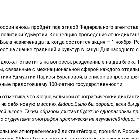
России вновь пройдёт под эгидой Федерального агентства
политики Удмуртии. Концепцию проведения этно-диктанта
ыла назначена дата, когда состоится акция — 1 ноября. 
ест на знание традиций и культур в канун Дня народного 
дложат ответить на вопросы, разделенные на два блока. 
сы, связанные с межнациональной сферой каждого отдель
тики Удмуртии Ларисы Бурановой, в список вопросов для
нные предстоящему 100-летию государственности.
 отметила, что &ldquo;Большой этнографический диктант&
 на себя новую миссию.
&ldquo;Было бы хорошо, если бы д
шей школе. Таким образом диктант будет не одноразовым п
то студентами этнография практически не изучается&rdquo;
,
ольшой этнографический диктант&rdquo; прошёл в России 
римеру &ldquo;Тотального диктанта&rdquo; по русскому я