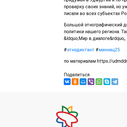
проверку своих знаний, но 
писали во всех субъектах Ро
Большой этнографический д
политики нашего региона. 
&ldquo;Мир в диалоге&rdquo
#
этнодиктант
#
миннац25
по материалам https://udmddn
Поделиться