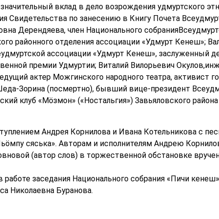
значительный вклад в дело возрождения удмуртского этно
ния Свидетельства по занесению в Книгу Почета Всеудму
новна Дерендяева, член Национального собранияВсеудмур
ого районного отделения ассоциации «Удмурт Кенеш»; В
удмуртской ассоциации «Удмурт Кенеш», заслуженный де
твенной премии Удмуртии; Виталий Вилорьевич Окулов,ин
ведущий актер Можгинского народного театра, активист г
Шеда-Зорина (посмертно), бывший вице-президент Всеуд
ский клуб «Мӧзмон» («Ностальгия») Завьяловского района
туплением Андрея Корнилова и Ивана Котельникова с пе
ьӧмпу сяська». Авторам и исполнителям Андрею Корнилов
вновой (автор слов) в торжественной обстановке вручен 
в работе заседания Национального собрания «Пичи кенеш»
са Николаевна Буранова.