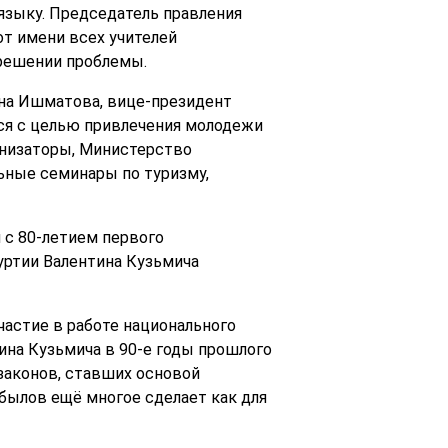
языку. Председатель правления
т имени всех учителей
 решении проблемы.
на Ишматова, вице-президент
ся с целью привлечения молодежи
анизаторы, Министерство
ьные семинары по туризму,
 с 80-летием первого
уртии Валентина Кузьмича
частие в работе национального
тина Кузьмича в 90-е годы прошлого
 законов, ставших основой
убылов ещё многое сделает как для