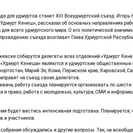
а для удмуртов станет XIII Всеудмуртский съезд. Игорь
Удмурт Кенеш», рассказал об основных направлениях ра
для всего удмуртского мира. О его политической значимо
 проведению съезда возглавит Глава Удмуртской Республ
Ижевске соберутся делегаты всех отделений «Удмурт Кене
«Удмурт Кенеша» являются и удмуртские общественные 
ортостан, Марий Эл, Коми, Пермском крае, Кировской, Све
аправят на съезд своих делегатов.
вича, работу съезда планируется организовать по шести 
а и право; работа с молодежью; культура; СМИ и информа
я будет вестись интенсивная подготовка. Планируется, ч
в и участников.
 собрания обсуждались и другие вопросы. Так, на всеоб