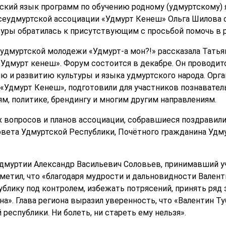
сский язык программ по обучению родному (удмуртскому) 
еудмуртской ассоциации «Удмурт Кенеш» Ольга Шилова о
туры обратилась к присутствующим с просьбой помочь в
удмуртской молодежи «Удмурт-а мон?!» рассказала Татья
Удмурт кенеш». Форум состоится в декабре. Он проводит
ию и развитию культуры и языка удмуртского народа. Орг
 «Удмурт Кенеш», подготовили для участников познавател
, политике, брендингу и многим другим направлениям.
вопросов и планов ассоциации, собравшиеся поздравили
вета Удмуртской Республики, Почётного гражданина Удм
Удмуртии Александр Васильевич Соловьев, принимавший у
отметил, что «благодаря мудрости и дальновидности Вален
ублику под контролем, избежать потрясений, принять ряд
а». Глава региона выразил уверенность, что «Валентин Т
й республики. Ни болеть, ни стареть ему нельзя».