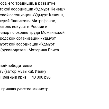
са, его традиций, в развитие
ртской ассоциации «Удмурт Кенеш»
тской ассоциации «Удмурт Кенеш»,
алерий Яковлевич Митрофанов
,
ятель искусств России и
женер по охране труда Можгинской
ородской организации «Удмурт
муртской ассоциации «Удмурт
 (руководитель Моторина Раиса
сней-победителем
у (автор музыки), Ивану
Главный приз — 40 000 руб.
 приняла участие министр