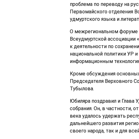
проблема по переводу на ру
Первомайского отделения Вс
удмуртского языка и литера
О межрегиональном форуме 
Всеудмуртской ассоциации «
к деятельности по сохранен
национальной политики УР и
информационным технологиям
Кроме обсуждения основных 
Председателя Верховного Со
Тубылова.
Юбиляра поздравил и Глава 
собрания. Он, в частности, 
века удалось удержать респ
дальнейшего развития регион
своего народа, так и для все