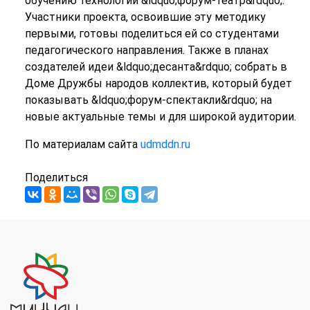
обучению технологии &ldquo;форум-театр&rdquo;.
Участники проекта, освоившие эту методику
первыми, готовы поделиться ей со студентами
педагогического направления. Также в планах
создателей идеи &ldquo;десанта&rdquo; собрать в
Доме Дружбы народов коллектив, который будет
показывать &ldquo;форум-спектакли&rdquo; на
новые актуальные темы и для широкой аудитории.
По материалам сайта
udmddn.ru
Поделиться