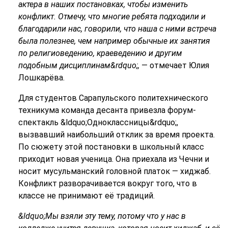
актера в наших постановках, чтобы изменить
конфликт. Отмечу, что многие ребята подходили и
благодарили нас, говорили, что наша с ними встреча
была полезнее, чем например обычные их занятия
по религиоведению, краеведению и другим
подобным дисциплинам&rdquo;,
— отмечает Юлия
Лошкарёва.
Для студентов Сарапульского политехнического
техникума команда десанта привезла форум-
спектакль &ldquo;Одноклассницы&rdquo;,
вызвавший наибольший отклик за время проекта.
По сюжету этой постановки в школьный класс
приходит новая ученица. Она приехала из Чечни и
носит мусульманский головной платок — хиджаб.
Конфликт разворачивается вокруг того, что в
классе не принимают её традиций.
&ldquo;Мы взяли эту тему, потому что у нас в