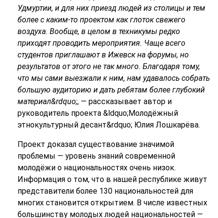
Удмурти
и,
и для них приезд людей из столицы и тем
более с каким-то проектом как глоток свежего
воздуха. Вообще, в целом в техникумы редко
приходят проводить мероприятия
. Ч
аще всего
студентов приглашают в Ижевск на форумы, но
результатов от этого не так много. Благодаря тому,
что мы сами выезжали к ним, нам удавалось собрать
большую аудиторию и дать ребятам более глубокий
материал
&rdquo;
, — рассказывает автор и
руководитель проекта &ldquo;Молодёжный
этнокультурный десант&rdquo; Юлия Лошкарёва.
Проект доказал существование значимой
проблемы — уровень знаний современной
молодёжи о национальностях очень низок.
Информация о том, что в нашей республике живут
представители более 130 национальностей для
многих становится открытием. В числе известных
большинству молодых людей национальностей —