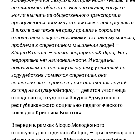
колледже учится девушка, которая носит хиджаб, и её
не принимает общество.
Бывали случаи, когда её
могли выгнать из общественного транспорта, а
преподаватели поначалу относились к ней предвзято.
В школе она также не сразу пришла к хорошим
отношениям с одноклассниками. По нашему мнению,
проблема в стереотипном мышлении людей —
&ldquo;В платке — значит террористка&rdquo;. Но у
терроризма нет национальности. И когда мы
показываем постановку на эту тему, у зрителей по
ходу действия ломаются стереотипы, они
сопереживают героине и у них появляется другой
взгляд на ситуацию&rdquo;
, — делится участница
этнодесанта, студентка 3 курса Удмуртского
республиканского социально-педагогического
колледжа Кристина Болотова.
Впереди в рамках &ldquo;Молодёжного
этнокультурного десанта&rdquo; — три семинара по