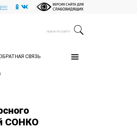
прос
ОБРАТНАЯ СВЯЗЬ
О
рсного
й СОНКО