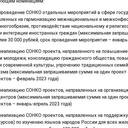
дующим номинациям:
а проведение СОНКО отдельных мероприятий в сфере госу
равленных на гармонизацию межнациональных и межконфе
многообразие, противодействие национальному и религио
и интеграции иностранных граждан (максимальная запраш
ее 30 000 рублей, срок проведения мероприятия – январь-
а реализацию СОНКО проекта, направленного на повышение
ди молодежи, консолидацию гражданского общества, по
 и современной культуры, упрочению традиционных семей
зма (максимальная запрашиваемая сумма на один проект с
ектов – февраль 2023 года)
а реализацию СОНКО проектов, направленных на организац
ентров (максимальная запрашиваемая сумма на один прое
ектов – январь-апрель 2023 года)
а реализацию СОНКО проектов, направленных на поддержк
-курсов) по изучению языков народов России для всех же