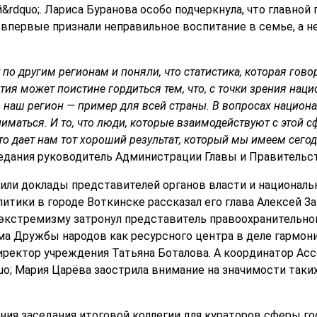
&rdquo;. Лариса Буранова особо подчеркнула, что главной
 впервые признали неправильное воспитание в семье, а н
по другим регионам и поняли, что статистика, которая гово
ртия может поистине гордиться тем, что, с точки зрения нац
наш регион — пример для всей страны. В вопросах национа
ниматься. И то, что люди, которые взаимодействуют с этой с
то дает нам тот хороший результат, который мы имеем сего
едания руководитель Администрации Главы и Правительс
ли доклады представителей органов власти и националь
итики в городе Воткинске рассказал его глава Алексей З
экстремизму затронул представитель правоохранительно
ма Дружбы народов как ресурсного центра в деле гармо
иректор учреждения Татьяна Боталова. А координатор А
uo; Мария Царёва заострила внимание на значимости так
ния заседания итоговой коллегии для кураторов сферы го