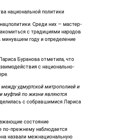
ва национальной политики
нацполитики. Среди них — мастер-
накомиться с традициями народов
в минувшем году и определение
Лариса Буранова отметила, что
заимодействия с национально-
ре.
е между удмуртской митрополией и
а и муфтий по жизни являются
оделилась с собравшимися Лариса
тражающие состояние
ке по-прежнему наблюдается
гиона назвали межнациональную