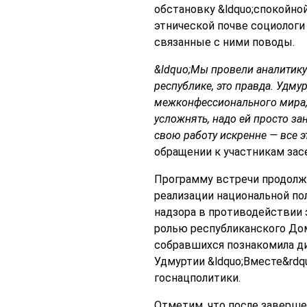
обстановку &ldquo;спокойной
этнической почве социологи
связанные с ними поводы.
&ldquo;Мы провели аналитику 
республике, это правда. Удму
межконфессионального мира, 
усложнять, надо ей просто за
свою работу искренне — все э
обращении к участникам зас
Программу встречи продолжи
реализации национальной пол
надзора в противодействии 
ролью республиканского До
собравшихся познакомила д
Удмуртии &ldquo;Вместе&rdq
госнацполитики.
Отметим, что после заверше