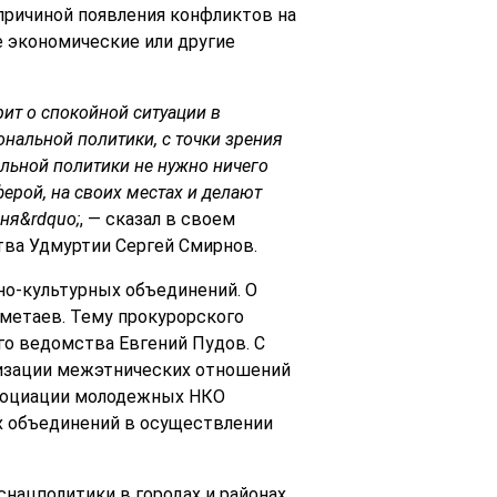
 причиной появления конфликтов на
е экономические или другие
рит о спокойной ситуации в
иональной политики, с точки зрения
льной политики не нужно ничего
ферой, на своих местах и делают
дня&rdquo;
, — сказал в своем
тва Удмуртии Сергей Смирнов.
но-культурных объединений. О
аметаев. Тему прокурорского
го ведомства Евгений Пудов. С
низации межэтнических отношений
ссоциации молодежных НКО
их объединений в осуществлении
снацполитики в городах и районах