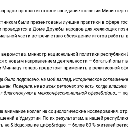
ародов прошло итоговое заседание коллегии Министерст
стникам были презентованы лучшие практики в сфере гос
ые проводятся в Доме Дружбы народов для желающих поз
иальной части встречи стало обсуждение итогов работы 
ы ведомства, министр национальной политики республики 
ся с новым направлением деятельности — богатый опыт в
 Миннацу теперь предстоит применить в религиозной сфе
ода было подписано, на мой взгляд, историческое соглашени
ан. Поверьте, не во всех регионах это есть, когда владык
ог благополучия в межконфессиональной сфере&rdquo;
, — п
ла внимание коллег на социологические исследования, о
ений в Удмуртии. По их результатам, в нашей республи
ть на &ldquo;языке цифр&rdquo; — более 80 % жителей ре