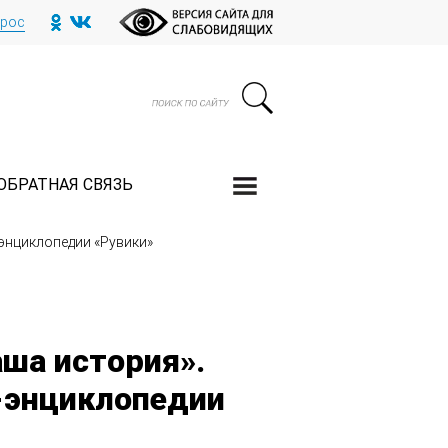
прос
ОБРАТНАЯ СВЯЗЬ
-энциклопедии «Рувики»
аша история».
-энциклопедии