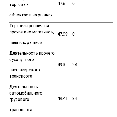
47.8
0
торговых
объектах
и
на
рынках
Торговля
розничная
прочая
вне
магазинов,
47.99
0
палаток,
рынков
Деятельность
прочего
сухопутного
49.3
24
пассажирского
транспорта
Деятельность
автомобильного
49.41
24
грузового
транспорта