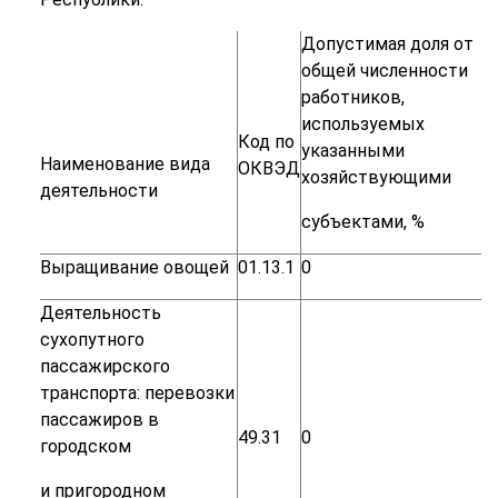
Допустимая
доля
от
общей
численности
работников,
используемых
Код по
указанными
Наименование
вида
ОКВЭД
хозяйствующими
деятельности
субъектами,
%
Выращивание
овощей
01.13.1
0
Деятельность
сухопутного
пассажирского
транспорта:
перевозки
пассажиров
в
49.31
0
городском
и
пригородном